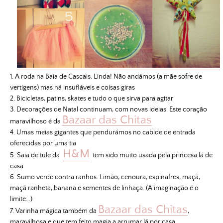
1. A roda na Baía de Cascais. Linda! Não andámos (a mãe sofre de
vertigens) mas há insufláveis e coisas giras
2. Bicicletas, patins, skates e tudo o que sirva para agitar
3. Decorações de Natal continuam, com novas ideias. Este coração
Bazaar das Chitas
maravilhoso é da
4. Umas meias gigantes que pendurámos no cabide de entrada
oferecidas por uma tia
H&M
5. Saia de tule da
tem sido muito usada pela princesa lá de
casa
6. Sumo verde contra ranhos. Limão, cenoura, espinafres, maçã,
maçã ranheta, banana e sementes de linhaça. (A imaginação é o
limite…)
Bazaar das Chitas
7. Varinha mágica também da
,
maravilhosa e que tem feito magia a arrumar lá por casa.