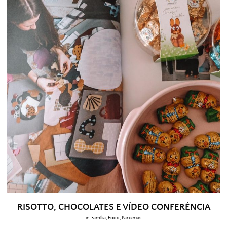
RISOTTO, CHOCOLATES E VÍDEO CONFERÊNCIA
in:
Família
,
Food
,
Parcerias