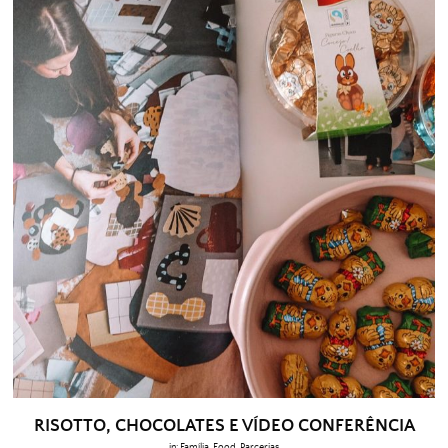
RISOTTO, CHOCOLATES E VÍDEO CONFERÊNCIA
in:
Família
,
Food
,
Parcerias