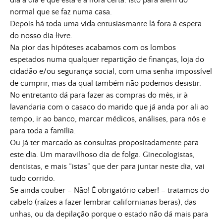
dia a dia e que esta é a hora certa. Isto para além do
normal que se faz numa casa.
Depois há toda uma vida entusiasmante lá fora à espera
do nosso dia
livre
.
Na pior das hipóteses acabamos com os lombos
espetados numa qualquer repartição de finanças, loja do
cidadão e/ou segurança social, com uma senha impossível
de cumprir, mas da qual também não podemos desistir.
No entretanto dá para fazer as compras do mês, ir à
lavandaria com o casaco do marido que já anda por ali ao
tempo, ir ao banco, marcar médicos, análises, para nós e
para toda a família.
Ou já ter marcado as consultas propositadamente para
este dia. Um maravilhoso dia de folga. Ginecologistas,
dentistas, e mais “istas” que der para juntar neste dia, vai
tudo corrido.
Se ainda couber – Não! É obrigatório caber! – tratamos do
cabelo (raízes a fazer lembrar californianas beras), das
unhas, ou da depilação porque o estado não dá mais para