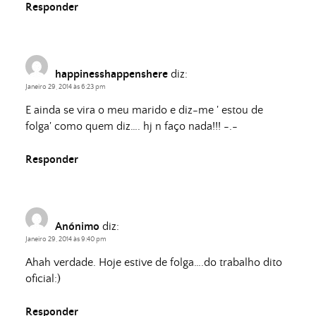
Responder
happinesshappenshere
diz:
Janeiro 29, 2014 às 6:23 pm
E ainda se vira o meu marido e diz-me ' estou de
folga' como quem diz…. hj n faço nada!!! -.-
Responder
Anónimo
diz:
Janeiro 29, 2014 às 9:40 pm
Ahah verdade. Hoje estive de folga….do trabalho dito
oficial:)
Responder