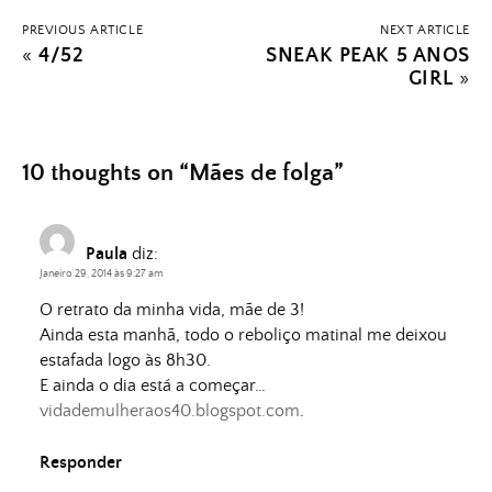
PREVIOUS ARTICLE
NEXT ARTICLE
«
4/52
SNEAK PEAK 5 ANOS
GIRL
»
10 thoughts on “
Mães de folga
”
Paula
diz:
Janeiro 29, 2014 às 9:27 am
O retrato da minha vida, mãe de 3!
Ainda esta manhã, todo o reboliço matinal me deixou
estafada logo às 8h30.
E ainda o dia está a começar…
vidademulheraos40.blogspot.com
.
Responder