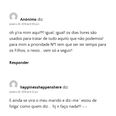
Anónimo
diz:
Janeiro 29, 2014 às 6:00 pm
oh p'ra mim aqui!!!! igual, igual! os dias livres são
usados para tratar de tudo aquilo que não podemos!
para mim a prioridade Nª1 tem que ser ter tempo para
os Filhos, o resto… vem só a seguir!
Responder
happinesshappenshere
diz:
Janeiro 29, 2014 às 6:21 pm
E ainda se vira o meu marido e diz-me ' estou de
folga' como quem diz…. hj n faço nada!!! -.-