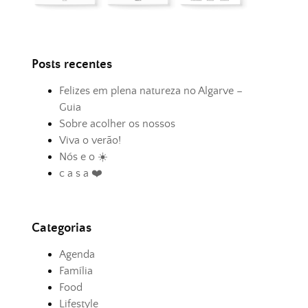
Posts recentes
Felizes em plena natureza no Algarve –
Guia
Sobre acolher os nossos
Viva o verão!
Nós e o ☀️
c a s a ❤️
Categorias
Agenda
Família
Food
Lifestyle