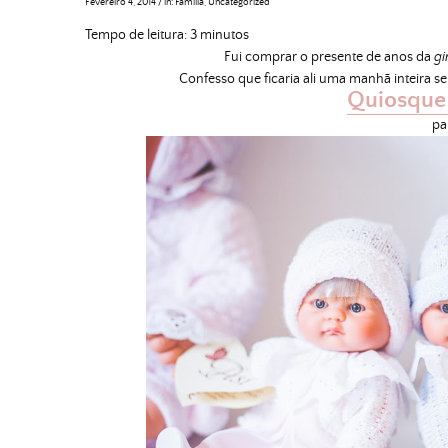
Fevereiro 4, 2014
/
in:
Família
,
Uncategorized
Tempo de leitura:
3
minutos
Fui comprar o presente de anos da
gir
Confesso que ficaria ali uma manhã inteira se 
Quiosque
pa