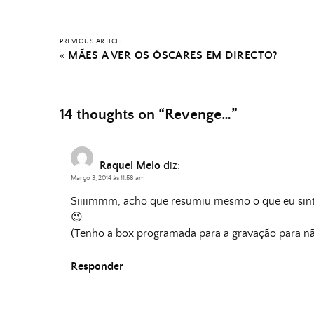
PREVIOUS ARTICLE
«
MÃES A VER OS ÓSCARES EM DIRECTO?
14 thoughts on “
Revenge…
”
Raquel Melo
diz:
Março 3, 2014 às 11:58 am
Siiiimmm, acho que resumiu mesmo o que eu si
😉
(Tenho a box programada para a gravação para nã
Responder