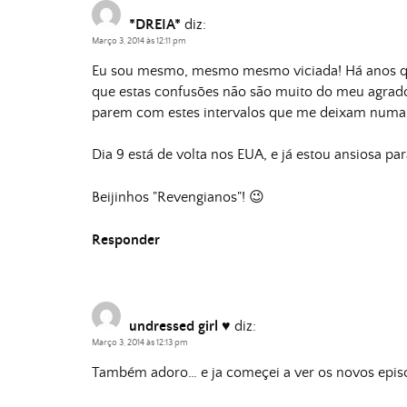
*DREIA*
diz:
Março 3, 2014 às 12:11 pm
Eu sou mesmo, mesmo mesmo viciada! Há anos que
que estas confusões não são muito do meu agrad
parem com estes intervalos que me deixam numa "
Dia 9 está de volta nos EUA, e já estou ansiosa par
Beijinhos "Revengianos"! 😉
Responder
undressed girl ♥
diz:
Março 3, 2014 às 12:13 pm
Também adoro… e ja começei a ver os novos episo