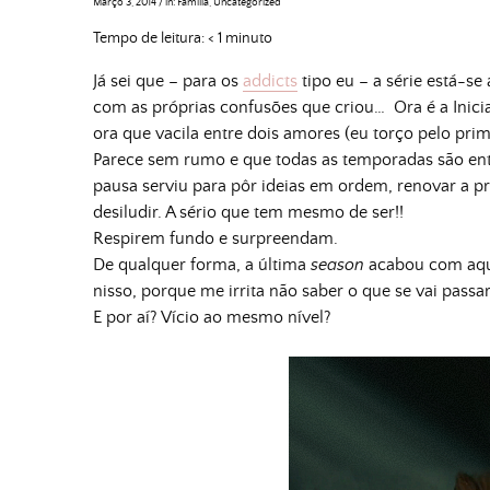
Março 3, 2014
/
in:
Família
,
Uncategorized
Tempo de leitura:
< 1
minuto
Já sei que – para os
addicts
tipo eu – a série está-se
com as próprias confusões que criou… Ora é a Inicia
ora que vacila entre dois amores (eu torço pelo prim
Parece sem rumo e que todas as temporadas são ent
pausa serviu para pôr ideias em ordem, renovar a pr
desiludir. A sério que tem mesmo de ser!!
Respirem fundo e surpreendam.
De qualquer forma, a última
season
acabou com aqu
nisso, porque me irrita não saber o que se vai passar.
E por aí? Vício ao mesmo nível?