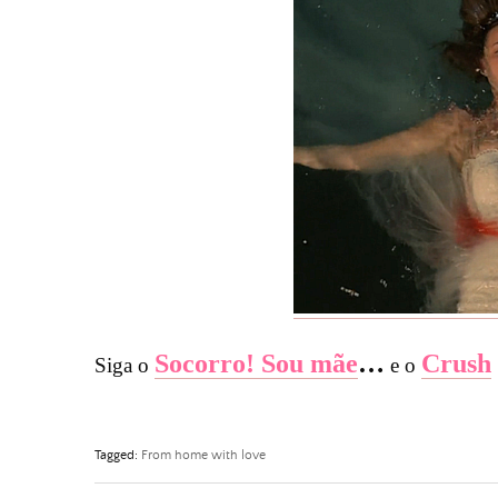
Socorro! Sou mãe
…
Crush
Siga o
e o
Tagged:
From home with love