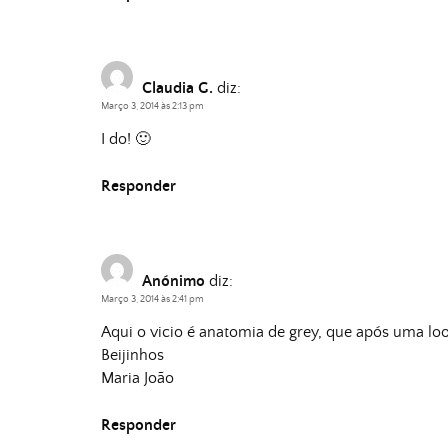
Claudia G.
diz:
Março 3, 2014 às 2:13 pm
I do! 🙂
Responder
Anónimo
diz:
Março 3, 2014 às 2:41 pm
Aqui o vicio é anatomia de grey, que após uma looo
Beijinhos
Maria João
Responder