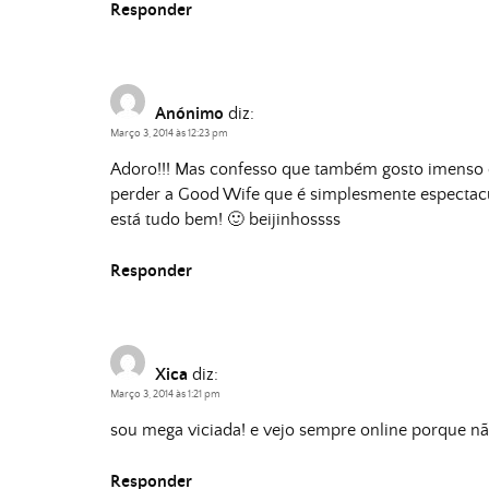
Responder
Anónimo
diz:
Março 3, 2014 às 12:23 pm
Adoro!!! Mas confesso que também gosto imenso d
perder a Good Wife que é simplesmente espectacu
está tudo bem! 🙂 beijinhossss
Responder
Xica
diz:
Março 3, 2014 às 1:21 pm
sou mega viciada! e vejo sempre online porque não
Responder