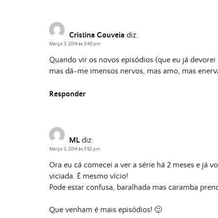
Cristina Gouveia
diz:
Março 3, 2014 às 3:40 pm
Quando vir os novos episódios (que eu já devorei n
mas dá-me imensos nervos, mas amo, mas ene
Responder
ML
diz:
Março 3, 2014 às 3:52 pm
Ora eu cá comecei a ver a série há 2 meses e já 
viciada. É mesmo vício!
Pode estar confusa, baralhada mas caramba prend
Que venham é mais episódios! 🙂