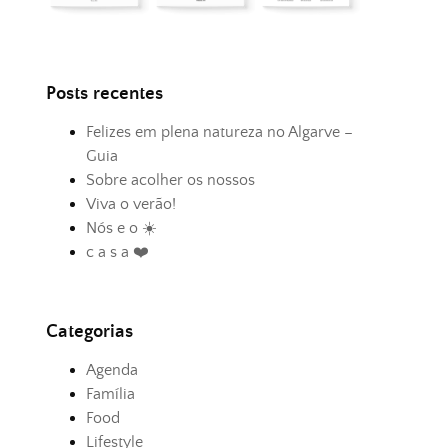
Posts recentes
Felizes em plena natureza no Algarve –
Guia
Sobre acolher os nossos
Viva o verão!
Nós e o ☀️
c a s a ❤️
Categorias
Agenda
Família
Food
Lifestyle