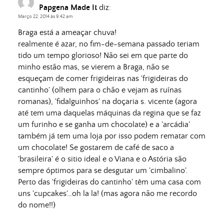
Papgena Made It
diz:
Março 22, 2014 às 9:42 am
Braga está a ameaçar chuva!
realmente é azar, no fim-de-semana passado teriam
tido um tempo glorioso! Não sei em que parte do
minho estão mas, se vierem a Braga, não se
esqueçam de comer frigideiras nas 'frigideiras do
cantinho' (olhem para o chão e vejam as ruínas
romanas), 'fidalguinhos' na doçaria s. vicente (agora
até tem uma daquelas máquinas da regina que se faz
um furinho e se ganha um chocolate) e a 'arcádia'
também já tem uma loja por isso podem rematar com
um chocolate! Se gostarem de café de saco a
'brasileira' é o sitio ideal e o Viana e o Astória são
sempre óptimos para se desgutar um 'cimbalino'.
Perto das 'frigideiras do cantinho' têm uma casa com
uns 'cupcakes'…oh la la! (mas agora não me recordo
do nome!!)