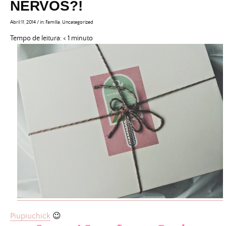
NERVOS?!
Abril 11, 2014
/
in:
Família
,
Uncategorized
Tempo de leitura:
< 1
minuto
Piupiuchick
😉