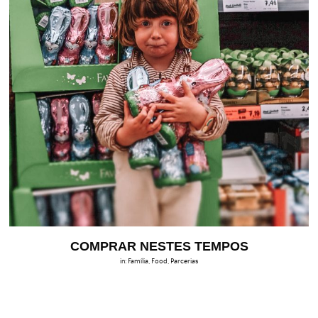
COMPRAR NESTES TEMPOS
in:
Família
,
Food
,
Parcerias