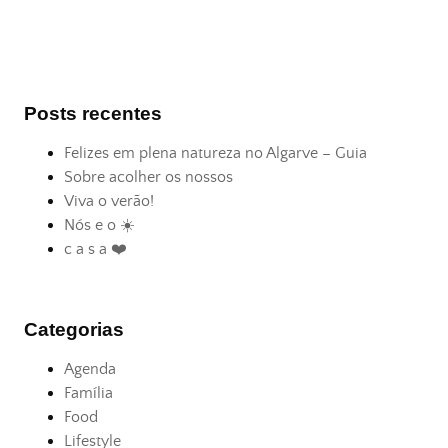
Posts recentes
Felizes em plena natureza no Algarve – Guia
Sobre acolher os nossos
Viva o verão!
Nós e o ☀️
c a s a ❤️
Categorias
Agenda
Família
Food
Lifestyle