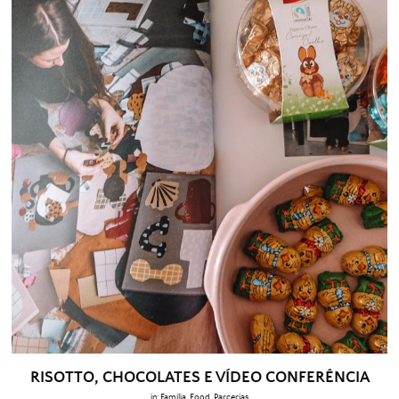
RISOTTO, CHOCOLATES E VÍDEO CONFERÊNCIA
in:
Família
,
Food
,
Parcerias