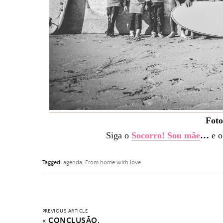
Fot
Siga o
Socorro! Sou mãe
…
e 
Tagged:
agenda
,
From home with love
PREVIOUS ARTICLE
«
CONCLUSÃO.