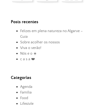
Posts recentes
Felizes em plena natureza no Algarve –
Guia
Sobre acolher os nossos
Viva o verão!
Nós e o ☀️
c a s a ❤️
Categorias
Agenda
Família
Food
Lifestyle