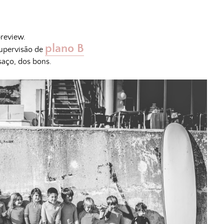
preview.
plano B
supervisão de
aço, dos bons.