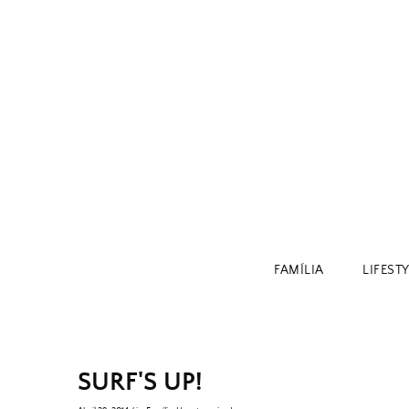
Skip
to
content
FAMÍLIA
LIFEST
SURF'S UP!