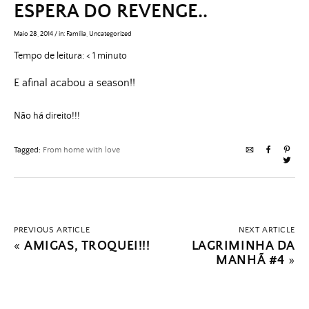
ESPERA DO REVENGE..
Maio 28, 2014
/
in:
Família
,
Uncategorized
Tempo de leitura:
< 1
minuto
E afinal acabou a season!!
Não há direito!!!
Tagged:
From home with love
PREVIOUS ARTICLE
NEXT ARTICLE
«
AMIGAS, TROQUEI!!!
LAGRIMINHA DA
MANHÃ #4
»