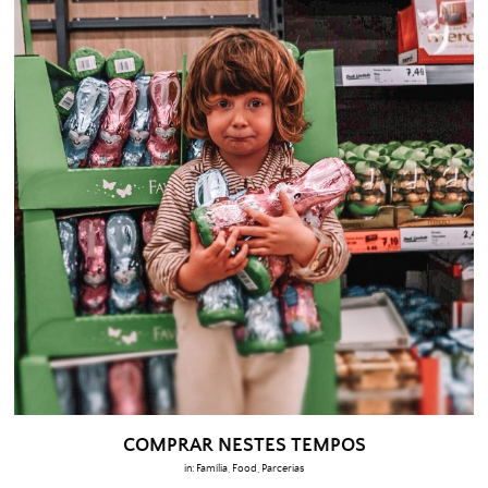
COMPRAR NESTES TEMPOS
in:
Família
,
Food
,
Parcerias