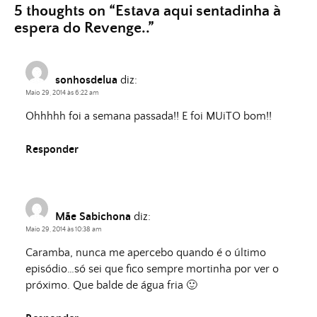
5 thoughts on “
Estava aqui sentadinha à
espera do Revenge..
”
sonhosdelua
diz:
Maio 29, 2014 às 6:22 am
Ohhhhh foi a semana passada!! E foi MUiTO bom!!
Responder
Mãe Sabichona
diz:
Maio 29, 2014 às 10:38 am
Caramba, nunca me apercebo quando é o último
episódio…só sei que fico sempre mortinha por ver o
próximo. Que balde de água fria 🙂