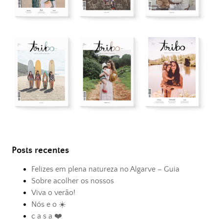
Posts recentes
Felizes em plena natureza no Algarve – Guia
Sobre acolher os nossos
Viva o verão!
Nós e o ☀️
c a s a ❤️