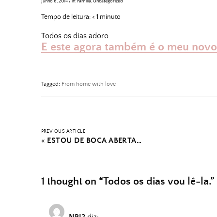
Junho 6, 2014
/
in:
Família
,
Uncategorized
Tempo de leitura:
< 1
minuto
Todos os dias adoro.
E este agora também é o meu novo 
Tagged:
From home with love
PREVIOUS ARTICLE
«
ESTOU DE BOCA ABERTA…
1 thought on “
Todos os dias vou lê-la.
”