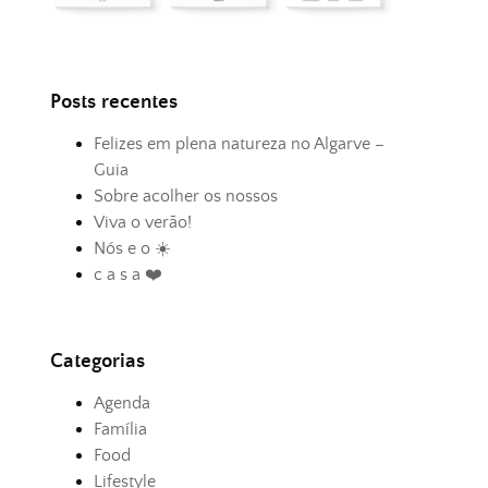
Posts recentes
Felizes em plena natureza no Algarve –
Guia
Sobre acolher os nossos
Viva o verão!
Nós e o ☀️
c a s a ❤️
Categorias
Agenda
Família
Food
Lifestyle