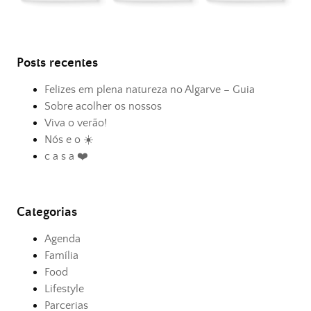
Posts recentes
Felizes em plena natureza no Algarve – Guia
Sobre acolher os nossos
Viva o verão!
Nós e o ☀️
c a s a ❤️
Categorias
Agenda
Família
Food
Lifestyle
Parcerias