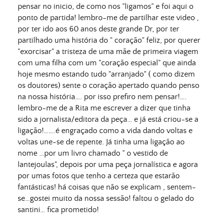
pensar no inicio, de como nos "ligamos" e foi aqui o
ponto de partida! lembro-me de partilhar este video ,
por ter ido aos 60 anos deste grande Dr, por ter
partilhado uma história do " coração" feliz, por querer
"exorcisar" a tristeza de uma mãe de primeira viagem
com uma filha com um "coração especial" que ainda
hoje mesmo estando tudo "arranjado" ( como dizem
os doutores) sente o coração apertado quando penso
na nossa história…. por isso prefiro nem pensar!….
lembro-me de a Rita me escrever a dizer que tinha
sido a jornalista/editora da peça… e já está criou-se a
ligação!…….é engraçado como a vida dando voltas e
voltas une-se de repente. Já tinha uma ligação ao
nome …por um livro chamado " o vestido de
lantejoulas", depois por uma peça jornalística e agora
por umas fotos que tenho a certeza que estarão
fantásticas! há coisas que não se explicam , sentem-
se…gostei muito da nossa sessão! faltou o gelado do
santini… fica prometido!