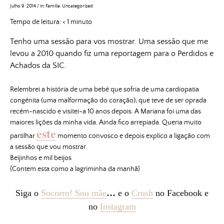
Julho 9, 2014
/
in:
Família
,
Uncategorized
Tempo de leitura:
< 1
minuto
Tenho uma sessão para vos mostrar. Uma sessão que me
levou a 2010 quando fiz uma reportagem para o Perdidos e
Achados da SIC.
Relembrei a história de uma bebé que sofria de uma cardiopatia
congénita (uma malformação do coração), que teve de ser oprada
recém-nascido e visitei-a 10 anos depois. A Mariana foi uma das
maiores lições da minha vida. Ainda fico arrepiada. Queria muito
este
partilhar
momento convosco e depois explico a ligação com
a sessão que vou mostrar.
Beijinhos e mil beijos
{Contem esta como a lagriminha da manhã}
Siga o
Socorro! Sou mãe
…
e o
Crush
no Facebook e
no
Instagram