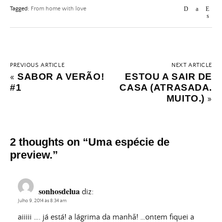
Tagged:
From home with love
PREVIOUS ARTICLE
NEXT ARTICLE
SABOR A VERÃO!
ESTOU A SAIR DE
«
#1
CASA (ATRASADA.
MUITO.)
»
2 thoughts on “
Uma espécie de
preview.
”
sonhosdelua
diz:
Julho 9, 2014 às 8:34 am
aiiiii …. já está! a lágrima da manhã! …ontem fiquei a