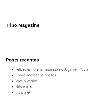
Tribo Magazine
Posts recentes
Felizes em plena natureza no Algarve – Guia
Sobre acolher os nossos
Viva o verão!
Nós e o ☀️
c a s a ❤️