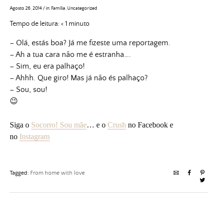
Agosto 26, 2014
/
in:
Família
,
Uncategorized
Tempo de leitura:
< 1
minuto
– Olá, estás boa? Já me fizeste uma reportagem.
– Ah a tua cara não me é estranha….
– Sim, eu era palhaço!
– Ahhh. Que giro! Mas já não és palhaço?
– Sou, sou!
😉
Siga o
Socorro! Sou mãe
…
e o
Crush
no Facebook e
no
Instagram
Tagged:
From home with love