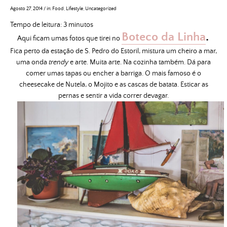
Agosto 27, 2014
/
in:
Food
,
Lifestyle
,
Uncategorized
Tempo de leitura:
3
minutos
Boteco da Linha
.
Aqui ficam umas fotos que tirei no
Fica perto da estação de S. Pedro do Estoril, mistura um cheiro a mar,
uma onda
trendy
e arte. Muita arte. Na cozinha também. Dá para
comer umas tapas ou encher a barriga. O mais famoso é o
cheesecake de Nutela, o Mojito e as cascas de batata. Esticar as
pernas e sentir a vida correr devagar.