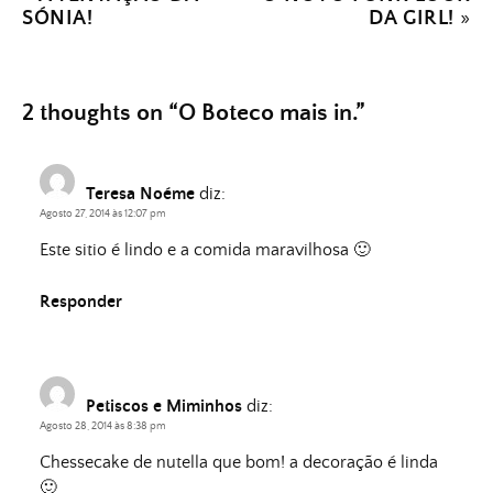
SÓNIA!
DA GIRL!
»
2 thoughts on “
O Boteco mais in.
”
Teresa Noéme
diz:
Agosto 27, 2014 às 12:07 pm
Este sitio é lindo e a comida maravilhosa 🙂
Responder
Petiscos e Miminhos
diz:
Agosto 28, 2014 às 8:38 pm
Chessecake de nutella que bom! a decoração é linda
🙂