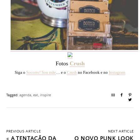
Fotos
Crush
Siga o
Socorro! Sou mãe
…
e o
Crush
no Facebook e no
Instagram
Tagged:
agenda
,
eat
,
inspire
PREVIOUS ARTICLE
NEXT ARTICLE
«
A TENTAÇÃO DA
O NOVO PUNK LOOK