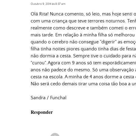
Outubro 9, 2014 às 8:37 am
Olá Rita! Nunca comento, só leio, mas hoje senti
com uma criança que teve terrores noturnos. Tenho
realmente como descreve e também cometi o erro d
mais tarde. Em relação à minha filha só melhorou
quando o cerebro não consegue "digerir" as emoçõ
filha tinha noites piores quando tinha dias de fe
não dormia a cesta. Sempre tive o cuidado para n
"curou". Agora com 9 anos só tem esporádicamen
anos não padece do mesmo. Só uma observação a
cesta na escola. A minha de 4 anos dorme a cesta e
Não será cedo demais tirar uma coisa tão boa a 
Sandra / Funchal
Responder