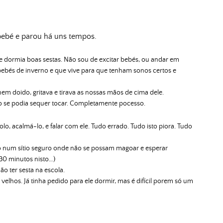
bebé e parou há uns tempos.
dormia boas sestas. Não sou de excitar bebés, ou andar em
ebés de inverno e que vive para que tenham sonos certos e
m doido, gritava e tirava as nossas mãos de cima dele.
ão se podia sequer tocar. Completamente pocesso.
o, acalmá-lo, e falar com ele. Tudo errado. Tudo isto piora. Tudo
ão num sítio seguro onde não se possam magoar e esperar
 30 minutos
nisto…
)
ão ter sesta na escola.
velhos. Já tinha pedido para ele dormir, mas é difícil porem só um