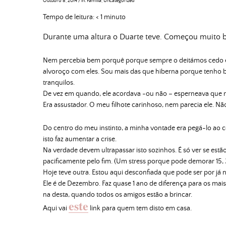
Outubro 8, 2014
/
in:
Família
,
Uncategorized
Tempo de leitura:
< 1
minuto
Durante uma altura o Duarte teve. Começou muito 
Nem percebia bem porquê porque sempre o deitámos cedo e 
alvoroço com eles. Sou mais das que hiberna porque tenho b
tranquilos.
De vez em quando, ele acordava -ou não – esperneava que ne
Era assustador. O meu filhote carinhoso, nem parecia ele. N
Do centro do meu instinto, a minha vontade era pegá-lo ao col
isto faz aumentar a crise.
Na verdade devem ultrapassar isto sozinhos. É só ver se est
pacificamente pelo fim. (Um stress porque pode demorar 15,
Hoje teve outra. Estou aqui desconfiada que pode ser por já n
Ele é de Dezembro. Faz quase 1 ano de diferença para os mais 
na desta, quando todos os amigos estão a brincar.
este
Aqui vai
link para quem tem disto em casa.