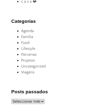
c a s a ❤️
Categorias
Agenda
Família
Food
Lifestyle
Parcerias
Projetos
Uncategorized
Viagens
Posts passados
Posts
passados