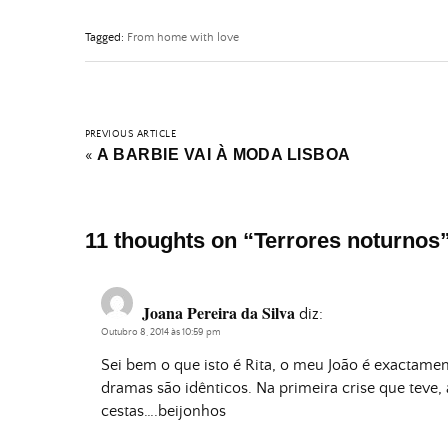
Tagged:
From home with love
PREVIOUS ARTICLE
A BARBIE VAI À MODA LISBOA
«
11 thoughts on “
Terrores noturnos
Joana Pereira da Silva
diz:
Outubro 8, 2014 às 10:59 pm
Sei bem o que isto é Rita, o meu João é exactame
dramas são idênticos. Na primeira crise que teve, 
cestas….beijonhos