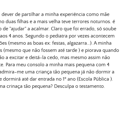
 o dever de partilhar a minha experiência como mãe
 duas filhas e a mais velha teve terrores noturnos. é
e "ajudar" a acalmar. Claro que foi errado, só soube
 aos 4 anos. Segundo o pediatra por vezes acontecem
es (mesmo as boas ex: festas, algazarra…). A minha
stas (mesmo que não fossem até tarde ) e piorava quando
ão a excitar e deitá-la cedo, mas mesmo assim não
te. Para meu consolo a minha mais pequena com 4
dmira-me uma criança tão pequena já não dormir a
 dormirá até dar entrada no 1º ano (Escola Pública ).
uma crinaça tão pequena? Desculpa o testamento.