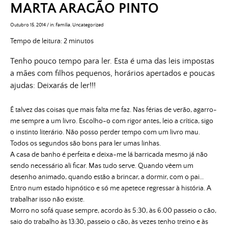
MARTA ARAGÃO PINTO
Outubro 15, 2014
/
in:
Família
,
Uncategorized
Tempo de leitura:
2
minutos
Tenho pouco tempo para ler. Esta é uma das leis impostas
a mães com filhos pequenos, horários apertados e poucas
ajudas: Deixarás de ler!!!
É talvez das coisas que mais falta me faz. Nas férias de verão, agarro-
me sempre a um livro. Escolho-o com rigor antes, leio a crítica, sigo
o instinto literário. Não posso perder tempo com um livro mau.
Todos os segundos são bons para ler umas linhas.
A casa de banho é perfeita e deixa-me lá barricada mesmo já não
sendo necessário ali ficar. Mas tudo serve. Quando vêem um
desenho animado, quando estão a brincar, a dormir, com o pai…
Entro num estado hipnótico e só me apetece regressar à história. A
trabalhar isso não existe.
Morro no sofá quase sempre, acordo às 5:30, às 6:00 passeio o cão,
saio do trabalho às 13:30, passeio o cão, às vezes tenho treino e às