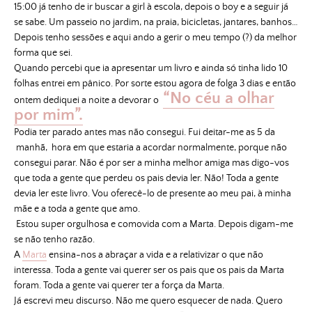
15:00 já tenho de ir buscar a girl à escola, depois o boy e a seguir já
se sabe. Um passeio no jardim, na praia, bicicletas, jantares, banhos…
Depois tenho sessões e aqui ando a gerir o meu tempo (?) da melhor
forma que sei.
Quando percebi que ia apresentar um livro e ainda só tinha lido 10
folhas entrei em pânico. Por sorte estou agora de folga 3 dias e então
“No céu a olhar
ontem dediquei a noite a devorar o
por mim”.
Podia ter parado antes mas não consegui. Fui deitar-me as 5 da
manhã, hora em que estaria a acordar normalmente, porque não
consegui parar. Não é por ser a minha melhor amiga mas digo-vos
que toda a gente que perdeu os pais devia ler. Não! Toda a gente
devia ler este livro. Vou oferecê-lo de presente ao meu pai, à minha
mãe e a toda a gente que amo.
Estou super orgulhosa e comovida com a Marta. Depois digam-me
se não tenho razão.
A
Marta
ensina-nos a abraçar a vida e a relativizar o que não
interessa. Toda a gente vai querer ser os pais que os pais da Marta
foram. Toda a gente vai querer ter a força da Marta.
Já escrevi meu discurso. Não me quero esquecer de nada. Quero