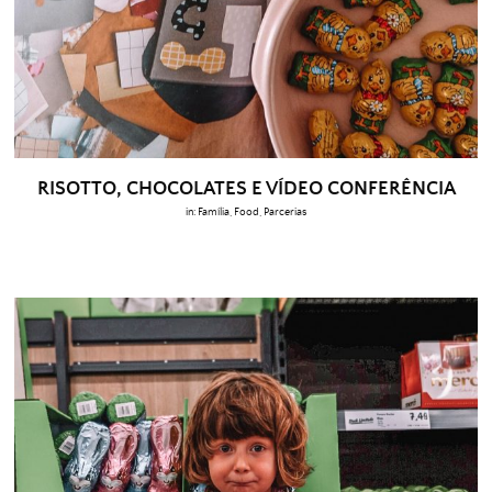
RISOTTO, CHOCOLATES E VÍDEO CONFERÊNCIA
in:
Família
,
Food
,
Parcerias