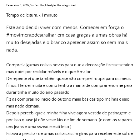
Fevereiro 6, 2015
/
in:
Família
,
Lifestyle
,
Uncategorized
Tempo de leitura:
< 1
minuto
Este ano decidi viver com menos. Comecei em força o
#movimentodestralhar em casa graças a umas obras há
muito desejadas e o branco apetecer assim só sem mais
nada.
Comprei algumas coisas novas para que a decoração fizesse sentido
mas optei por reciclar móveis e o que é maior.
De repente vi que também quase não comprei roupa para os meus
filhos. Herdei muita e como tenho a mania de comprar enorme para
durar tinha muito do ano passado.
Fiz as compras no início do outono mais básicas tipo malhas e isso
mas nada demais.
Depois percebi que a minha filha vive agora vestida de patinagem e
por isso quase já não veste kits de fim de semana. (e com os rapazes
uns jeans e uma sweat e está feito.)
Estava a precisar de umas coisas assim giras para receber este sol de