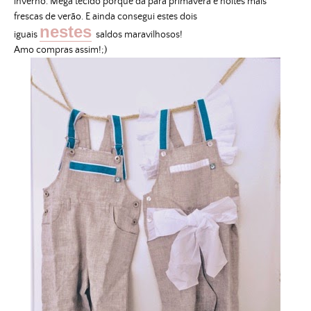
inverno. Mega tecido porque dá
para primavera e noites mais
frescas de verão. E ainda consegui estes dois
nestes
iguais
saldos maravilhosos!
Amo compras assim!;)