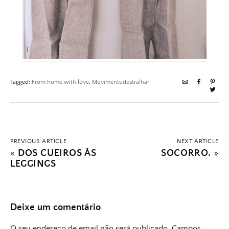
Tagged:
From home with love
,
Movimentodestralhar
PREVIOUS ARTICLE
NEXT ARTICLE
«
DOS CUEIROS ÀS
SOCORRO.
»
LEGGINGS
Deixe um comentário
O seu endereço de email não será publicado.
Campos