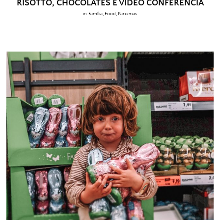
RISOTTO, CHOCOLATES E VÍDEO CONFERÊNCIA
in:
Família
,
Food
,
Parcerias