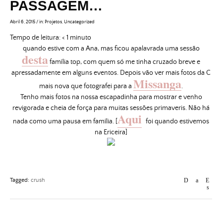
PASSAGEM…
Abril 6, 2015
/
in:
Projetos
,
Uncategorized
Tempo de leitura:
< 1
minuto
quando estive com a Ana, mas ficou apalavrada uma sessão
desta
família top, com quem só me tinha cruzado breve e
apressadamente em alguns eventos. Depois vão ver mais fotos da C
Missanga
mais nova que fotografei para a
.
Tenho mais fotos na nossa escapadinha para mostrar e venho
revigorada e cheia de força para muitas sessões primaveris. Não há
Aqui
nada como uma pausa em família. [
foi quando estivemos
na Ericeira]
Tagged:
crush