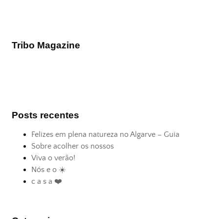
Tribo Magazine
Posts recentes
Felizes em plena natureza no Algarve – Guia
Sobre acolher os nossos
Viva o verão!
Nós e o ☀️
c a s a ❤️