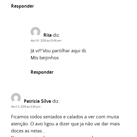
Responder
Rita
diz:
Abril 6, 2015 às 10:45 am
Já vi!! Vou partilhar aqui tb.
Mts beijinhos
Responder
Patrícia Silva
diz:
Abril 3, 2015 às 3:34 pm
Ficamos todos sentados e calados a ver com muita
atenção. O avo ligou a dizer que ja não vai dar mais
doces as netas…