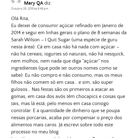
Mary QA
diz:
Outubro 29, 2015 às 9:45 pm
Olá Rita,
Eu deixei de consumir açúcar refinado em Janeiro de
2014 e segui em linhas gerais o plano de 8 semanas da
Sarah Wilson – I Quit Sugar (uma espécie de guru
nesta área). Cá em casa não há nada com açúcar –
não há cereais, iogurtes só naturais, não há nesquick,
nem molhos, nem nada que diga "açúcar" nos
ingredientes (que pode ter outros nomes como se
sabe). Eu não compro e não consumo, mas os meus
filhos não comem só em casa… e sim, são super
gulosos… Nas festas são os primeiros a atacar as
gomas, em casa dos avós têm chocapics e coisas que
tais, mas lá está, pelo menos em casa consigo
controlar. E a quantidade de dinheiro que se poupa
nessas porcarias, acaba por compensar o preço dos
alimentos mais caros. Já escrevi sobre todo este
processo no meu blog