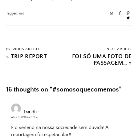
Tagged:
eat
PREVIOUS ARTICLE
NEXT ARTICLE
«
TRIP REPORT
FOI SÓ UMA FOTO DE
PASSAGEM…
»
16 thoughts on “
#somosoquecomemos
”
Isa
diz:
Abril 3, 2015 às 6:31 am
É o veneno na nossa sociedade sem dúvida! A
reportagem foi espetacular!!