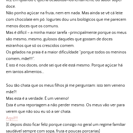
doce.
Não ponho açúcar na fruta, nem em nada. Mas ainda se vê cá leite
com chocolate em pó. Iogurtes dou uns biológicos que me parecem
menos doces que os comuns.
Mas é difícil – a minha maior tarefa -principalmente porque os meus
são mesmo, mesmo, gulosos daqueles que gostam de doces
estranhos que só os crescidos comem.
Os gelados na praia é a maior dificuldade “porque todos os meninos
comem, mãe!!!”.
E isto é nos doces, onde sei que ele está mesmo. Porque açúcar há
em tantos alimentos…
Sou tão chata que os meus filhos já me perguntam: isto tem veneno
mãe?!
Mas esta é a verdade. É um veneno!
Esta é uma reportagem a não perder mesmo. Os meus vão ver para
verem que não sou eu só a ser chata.
Aqui!!!
[E depois disto ficar feliz porque consigo no geral um regime familiar
saudável sempre com sopa, fruta e poucas porcarias]