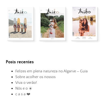
Posts recentes
Felizes em plena natureza no Algarve – Guia
Sobre acolher os nossos
Viva o verão!
Nós e o ☀️
c a s a ❤️