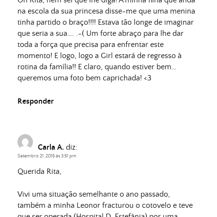
Oh Rita, nem sei que lhe diga! A minha filha que anda
na escola da sua princesa disse-me que uma menina
tinha partido o braço!!!! Estava tão longe de imaginar
que seria a sua…. .-( Um forte abraço para lhe dar
toda a força que precisa para enfrentar este
momento! E logo, logo a Girl estará de regresso à
rotina da família!! E claro, quando estiver bem…
queremos uma foto bem caprichada! <3
Responder
Carla A.
diz:
Setembro 21, 2015 às 3:51 pm
Querida Rita,
Vivi uma situação semelhante o ano passado,
também a minha Leonor fracturou o cotovelo e teve
que ser operada (Hospital D. Estefânia) por uma