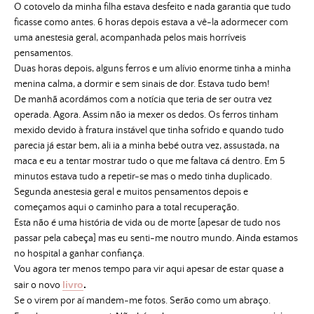
O cotovelo da minha filha estava desfeito e nada garantia que tudo
ficasse como antes. 6 horas depois estava a vê-la adormecer com
uma anestesia geral, acompanhada pelos mais horríveis
pensamentos.
Duas horas depois, alguns ferros e um alívio enorme tinha a minha
menina calma, a dormir e sem sinais de dor. Estava tudo bem!
De manhã acordámos com a notícia que teria de ser outra vez
operada. Agora. Assim não ia mexer os dedos. Os ferros tinham
mexido devido à fratura instável que tinha sofrido e quando tudo
parecia já estar bem, ali ia a minha bebé outra vez, assustada, na
maca e eu a tentar mostrar tudo o que me faltava cá dentro. Em 5
minutos estava tudo a repetir-se mas o medo tinha duplicado.
Segunda anestesia geral e muitos pensamentos depois e
começamos aqui o caminho para a total recuperação.
Esta não é uma história de vida ou de morte [apesar de tudo nos
passar pela cabeça] mas eu senti-me noutro mundo. Ainda estamos
no hospital a ganhar confiança.
Vou agora ter menos tempo para vir aqui apesar de estar quase a
livro
.
sair o novo
Se o virem por aí mandem-me fotos. Serão como um abraço.