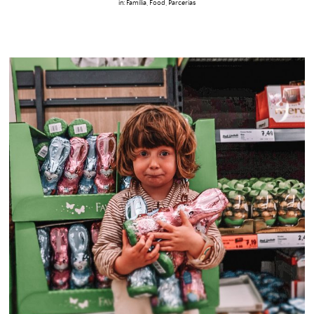
in:
Família
,
Food
,
Parcerias