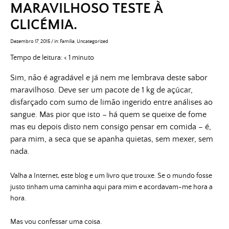
MARAVILHOSO TESTE À
GLICÉMIA.
Dezembro 17, 2015
/
in:
Família
,
Uncategorized
Tempo de leitura:
< 1
minuto
Sim, não é agradável e já nem me lembrava deste sabor
maravilhoso. Deve ser um pacote de 1 kg de açúcar,
disfarçado com sumo de limão ingerido entre análises ao
sangue. Mas pior que isto – há quem se queixe de fome
mas eu depois disto nem consigo pensar em comida – é,
para mim, a seca que se apanha quietas, sem mexer, sem
nada.
Valha a Internet, este blog e um livro que trouxe. Se o mundo fosse
justo tinham uma caminha aqui para mim e acordavam-me hora a
hora.
Mas vou confessar uma coisa.