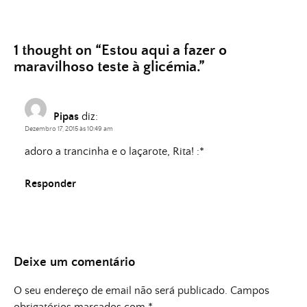
1 thought on “
Estou aqui a fazer o
maravilhoso teste à glicémia.
”
Pipas
diz:
Dezembro 17, 2015 às 10:49 am
adoro a trancinha e o laçarote, Rita! :*
Responder
Deixe um comentário
O seu endereço de email não será publicado.
Campos
obrigatórios marcados com
*