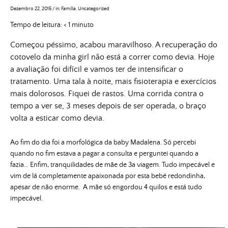
Dezembro 22, 2015
/
in:
Família
,
Uncategorized
Tempo de leitura:
< 1
minuto
Começou péssimo, acabou maravilhoso. A recuperação do
cotovelo da minha girl não está a correr como devia. Hoje
a avaliação foi difícil e vamos ter de intensificar o
tratamento. Uma tala à noite, mais fisioterapia e exercícios
mais dolorosos. Fiquei de rastos. Uma corrida contra o
tempo a ver se, 3 meses depois de ser operada, o braço
volta a esticar como devia.
Ao fim do dia foi a morfológica da baby Madalena. Só percebi
quando no fim estava a pagar a consulta e perguntei quando a
fazia… Enfim, tranquilidades de mãe de 3a viagem. Tudo impecável e
vim de lá completamente apaixonada por esta bebé redondinha,
apesar de não enorme. A mãe só engordou 4 quilos e está tudo
impecável.