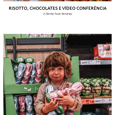
RISOTTO, CHOCOLATES E VÍDEO CONFERÊNCIA
in:
Família
,
Food
,
Parcerias