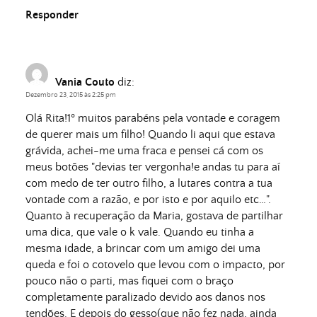
Responder
Vania Couto
diz:
Dezembro 23, 2015 às 2:25 pm
Olá Rita!1º muitos parabéns pela vontade e coragem
de querer mais um filho! Quando li aqui que estava
grávida, achei-me uma fraca e pensei cá com os
meus botões "devias ter vergonha!e andas tu para aí
com medo de ter outro filho, a lutares contra a tua
vontade com a razão, e por isto e por aquilo etc…".
Quanto à recuperação da Maria, gostava de partilhar
uma dica, que vale o k vale. Quando eu tinha a
mesma idade, a brincar com um amigo dei uma
queda e foi o cotovelo que levou com o impacto, por
pouco não o parti, mas fiquei com o braço
completamente paralizado devido aos danos nos
tendões. E depois do gesso(que não fez nada, ainda