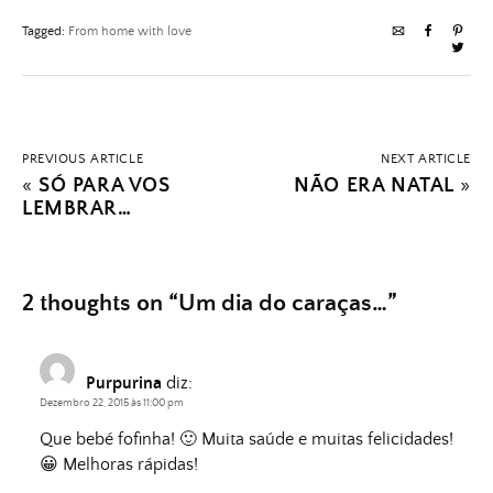
Tagged:
From home with love
PREVIOUS ARTICLE
NEXT ARTICLE
«
SÓ PARA VOS
NÃO ERA NATAL
»
LEMBRAR…
2 thoughts on “
Um dia do caraças…
”
Purpurina
diz:
Dezembro 22, 2015 às 11:00 pm
Que bebé fofinha! 🙂 Muita saúde e muitas felicidades!
😀 Melhoras rápidas!