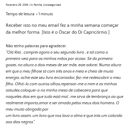
Fevereiro 29, 2016
/
in:
Família
,
Uncategorized
Tempo de leitura:
< 1
minuto
Receber isto no meu email fez a minha semana começar
da melhor forma. [Isto é o Óscar do Di Capricórnio.]
Não tenho palavras para agradecer.
“Olá Rita , comprei agora o seu segundo livro , e tal como o
primeiro veio para as minhas mãos por acaso. Se do primeiro
gostei, na altura a dois meses de ser mãe, este adorei. Numa altura
em que o meu filhote tá com três anos e meio e cheio de muita
energia, achei este seu livro encantador, fez-me redescobrir o meu
filho. Olhá-lo com outros olhos,repensar-me a mim e as minhas
atitudes.coloquei-o na minha mesa de cabeceira para que
naqueles dias em que tudo está mal , me sirva de lembrança ao que
realmente importa,amar e ser amada pelos meus dois homens. O
meu muito obrigada por
um livro assim, um livro que nos lava a alma e que trás um colorido
aos dias negros”.