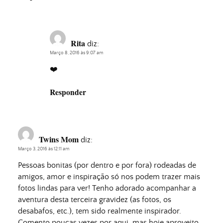
Rita
diz:
Março 8, 2016 às 9:07 am
❤️
Responder
Twins Mom
diz:
Março 3, 2016 às 12:11 am
Pessoas bonitas (por dentro e por fora) rodeadas de
amigos, amor e inspiração só nos podem trazer mais
fotos lindas para ver! Tenho adorado acompanhar a
aventura desta terceira gravidez (as fotos, os
desabafos, etc.), tem sido realmente inspirador.
Comento poucas vezes por aqui, mas hoje aproveito