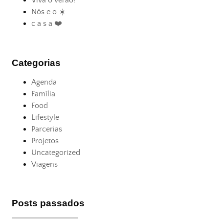
Viva o verão!
Nós e o ☀️
c a s a ❤️
Categorias
Agenda
Família
Food
Lifestyle
Parcerias
Projetos
Uncategorized
Viagens
Posts passados