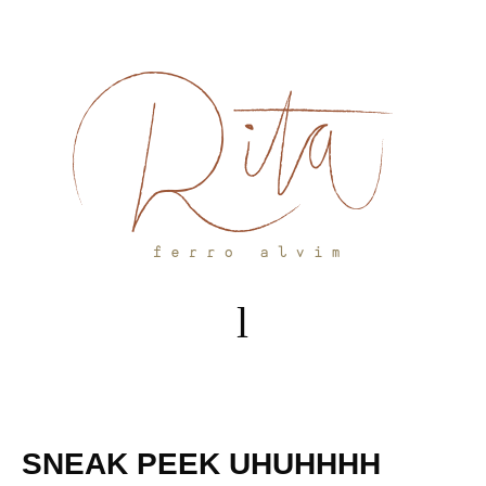
Skip
to
content
SNEAK PEEK UHUHHHH