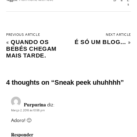
PREVIOUS ARTICLE
NEXT ARTICLE
QUANDO OS
É SÓ UM BLOG…
«
»
BEBÉS CHEGAM
MAIS TARDE.
4 thoughts on “
Sneak peek uhuhhhh
”
Purpurina
diz:
Março 2, 2016 às 10:56 pm
Adoro! 🙂
Responder