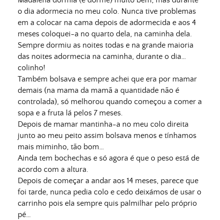
Madalena dormia (e dorme) muito bem, mas durante
o dia adormecia no meu colo. Nunca tive problemas
em a colocar na cama depois de adormecida e aos 4
meses coloquei-a no quarto dela, na caminha dela.
Sempre dormiu as noites todas e na grande maioria
das noites adormecia na caminha, durante o dia…
colinho!
Também bolsava e sempre achei que era por mamar
demais (na mama da mamã a quantidade não é
controlada), só melhorou quando começou a comer a
sopa e a fruta lá pelos 7 meses.
Depois de mamar mantinha-a no meu colo direita
junto ao meu peito assim bolsava menos e tínhamos
mais miminho, tão bom…
Ainda tem bochechas e só agora é que o peso está de
acordo com a altura.
Depois de começar a andar aos 14 meses, parece que
foi tarde, nunca pedia colo e cedo deixámos de usar o
carrinho pois ela sempre quis palmilhar pelo próprio
pé…