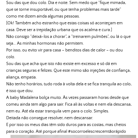
Sou das que dou colo. Dia e noite. Sem medo que “fique mimada,
que se torne insuportável, ou que tenha problemas mais tarde”
como me dizem ainda algumas pessoas.
[Ok! Também acho estranho que estas coisas só aconteçam em
casa. Deve ser a trepidação urbana que os acalma e cura.]
Não consigo “deixá-los a chorar”, a “treinarem pulmões”, ou lá o que
seja… As minhas hormonas não permitem.
Por isso, ou evito vir para casa – benditos dias de calor – ou dou
colo.
Sou das que acha que isto não existe em excesso e só dá em
crianças seguras e felizes. Que este mimo são injeções de confiança,
aliança, empatia.
Não tenho horários, tudo roda à volta dela e se fica tranquila ao colo,
é isso que dou.
A baby Madalena bolça muito. Às vezes passaram horas desde que
comeu ainda tem algo para sair. Fica ali às voltas e nem ela descansa,
nem eu. Até ela estar tranquila vem para o colo. Simples.
Deitada não consegue resolver, nem descansar.
E por isso os meus dias têm sido duros para as costas, mas cheios
para o coração. Até porque afinal #socorroelescrescemtãorápido