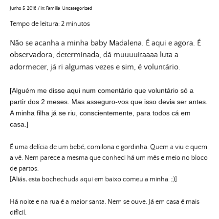
Junho 5, 2016
/
in:
Família
,
Uncategorized
Tempo de leitura:
2
minutos
Não se acanha a minha baby Madalena. É aqui e agora. É
observadora, determinada, dá muuuuitaaaa luta a
adormecer, já ri algumas vezes e sim, é voluntário.
[Alguém me disse aqui num comentário que voluntário só a
partir dos 2 meses. Mas asseguro-vos que isso devia ser antes.
A minha filha já se riu, conscientemente, para todos cá em
casa.]
É uma delícia de um bebé, comilona e gordinha. Quem a viu e quem
a vê. Nem parece a mesma que conheci há um mês e meio no bloco
de partos.
[Aliás, esta bochechuda aqui em baixo comeu a minha. ;)]
Há noite e na rua é a maior santa. Nem se ouve. Já em casa é mais
difícil.