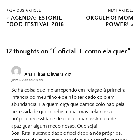
PREVIOUS ARTICLE
NEXT ARTICLE
«
AGENDA: ESTORIL
ORGULHO! MOM
FOOD FESTIVAL 2016
POWER!
»
12 thoughts on “
É oficial. É como ela quer.
”
Ana Filipa Oliveira
diz:
Junho 5, 2016 às 5:36 am
Se há coisa que me arrependo em relação à primeira
infância do meu filho é de não ter dado colo em
abundância. Há quem diga que damos colo não pela
necessidade que o bebé tenha, mas pela nossa
própria necessidade de o acarinhar assim, ou de
apaziguar algum medo nosso. Que seja!
Boa, Rita, autenticidade e fidelidade a nós próprios,