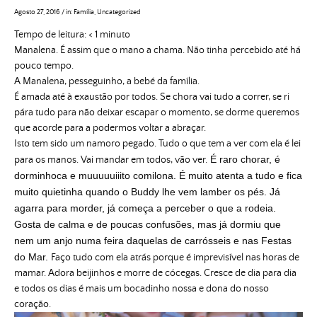
Agosto 27, 2016
/
in:
Família
,
Uncategorized
Tempo de leitura:
< 1
minuto
Manalena. É assim que o mano a chama. Não tinha percebido até há
pouco tempo.
A Manalena, pesseguinho, a bebé da família.
É amada até à exaustão por todos. Se chora vai tudo a correr, se ri
pára tudo para não deixar escapar o momento, se dorme queremos
que acorde para a podermos voltar a abraçar.
Isto tem sido um namoro pegado.
Tudo o que tem a ver com ela é lei
É raro chorar, é
para os manos. Vai mandar em todos, vão ver.
dorminhoca e muuuuuiiito comilona. É muito atenta a tudo e fica
muito quietinha quando o Buddy lhe vem lamber os pés. Já
agarra para morder, já começa a perceber o que a rodeia.
Gosta de calma e de poucas confusões, mas já dormiu que
nem um anjo numa feira daquelas de carrósseis e nas Festas
do Mar.
Faço tudo com ela atrás porque é imprevisível nas horas de
mamar. Adora beijinhos e morre de cócegas. Cresce de dia para dia
e todos os dias é mais um bocadinho nossa e dona do nosso
coração.