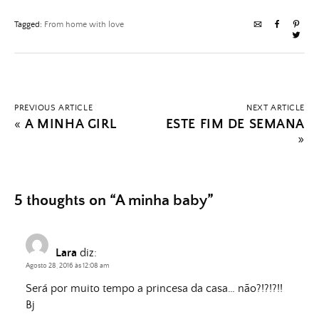
Tagged:
From home with love
PREVIOUS ARTICLE
NEXT ARTICLE
«
A MINHA GIRL
ESTE FIM DE SEMANA
»
5 thoughts on “
A minha baby
”
Lara
diz:
Agosto 28, 2016 às 12:08 am
Será por muito tempo a princesa da casa… não?!?!?!!
Bj