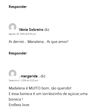
Responder
Vânia Sobreiro
diz:
Agosto 28, 2016 às 8:16 pm
Ai derreti… Manalena… Ai que amor!
Responder
. margarida .
diz:
Setembro 1, 2016 às 10:23 am
Madalena é MUITO bom, tão querido!
E essa boneca é um torrãozinho de açúcar,uma
boneca !
Endless love.