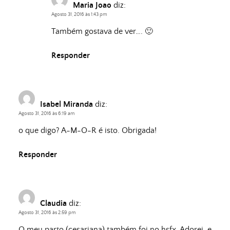
Maria Joao
diz:
Agosto 31, 2016 às 1:43 pm
Também gostava de ver…. 🙂
Responder
Isabel Miranda
diz:
Agosto 31, 2016 às 6:19 am
o que digo? A-M-O-R é isto. Obrigada!
Responder
Claudia
diz:
Agosto 31, 2016 às 2:59 pm
O meu parto (cesariana) também foi no hsfx. Adorei, e