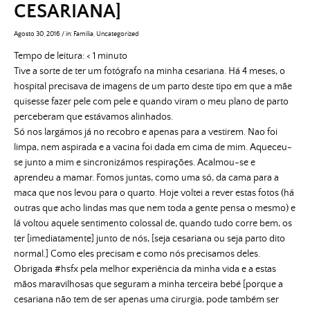
CESARIANA]
Agosto 30, 2016
/
in:
Família
,
Uncategorized
Tempo de leitura:
< 1
minuto
Tive a sorte de ter um fotógrafo na minha cesariana. Há 4 meses, o
hospital precisava de imagens de um parto deste tipo em que a mãe
quisesse fazer pele com pele e quando viram o meu plano de parto
perceberam que estávamos alinhados.
Só nos largámos já no recobro e apenas para a vestirem. Nao foi
limpa, nem aspirada e a vacina foi dada em cima de mim. Aqueceu-
se junto a mim e sincronizámos respirações. Acalmou-se e
aprendeu a mamar. Fomos juntas, como uma só, da cama para a
maca que nos levou para o quarto. Hoje voltei a rever estas fotos (há
outras que acho lindas mas que nem toda a gente pensa o mesmo) e
lá voltou aquele sentimento colossal de, quando tudo corre bem, os
ter [imediatamente] junto de nós, [seja cesariana ou seja parto dito
normal.] Como eles precisam e como nós precisamos deles.
Obrigada #hsfx pela melhor experiência da minha vida e a estas
mãos maravilhosas que seguram a minha terceira bebé [porque a
cesariana não tem de ser apenas uma cirurgia, pode também ser