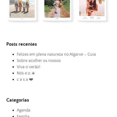
Posts recentes
Felizes em plena natureza no Algarve – Guia
Sobre acolher os nossos
Viva o verão!
Nós e o ☀️
c a s a ❤️
Categorias
Agenda
Família