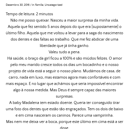
Dezembro 30, 2016
/
in:
Família
,
Uncategorized
Tempo de leitura:
2
minutos
Não me posso queixar. Nasceu a maior surpresa da minha vida.
Aquela que fez sentido 5 anos depois do que era [supostamente] o
último filho. Aquela que me voltou a levar para a saga do nascimento
dos dentes e das faltas ao trabalho. Que me fez abdicar de uma
liberdade que já tinha ganho.
Valeu tudo a pena.
Há saúde, o braço da girl ficou a 100% e são miúdos felizes. O amor
pelo meu marido cresce todos os dias um bocadinho e o nosso
projeto de vida está a seguir o nosso plano. Mudámos de casa, de
carro, nada em luxo, mas estamos agora mais confortáveis e com
mais espaço. E no lugar que achámos que seria impossível encontrar
algo à nossa medida. Mas Deus é sempre capaz das maiores
surpresas.
A baby Madalena tem estado doente. Queria ter conseguido tirar
uma foto dos dentes que estão tão engraçados. Tem os dois de baixo
e em cima nasceram os caninos. Parece uma vampirinha.
Mas nem me deixa ver a boca, porque este último em cima está a ser
dose.