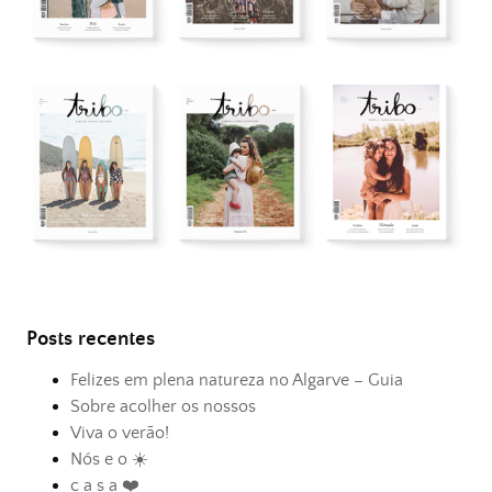
Posts recentes
Felizes em plena natureza no Algarve – Guia
Sobre acolher os nossos
Viva o verão!
Nós e o ☀️
c a s a ❤️