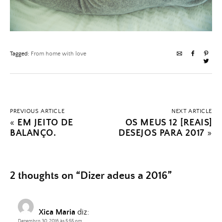
Tagged:
From home with love
PREVIOUS ARTICLE
NEXT ARTICLE
«
EM JEITO DE
OS MEUS 12 [REAIS]
BALANÇO.
DESEJOS PARA 2017
»
2 thoughts on “
Dizer adeus a 2016
”
Xica Maria
diz:
Dezembro 30, 2016 às 5:55 pm