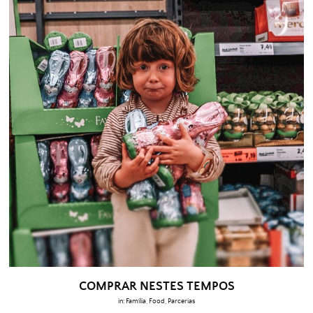
COMPRAR NESTES TEMPOS
in:
Família
,
Food
,
Parcerias