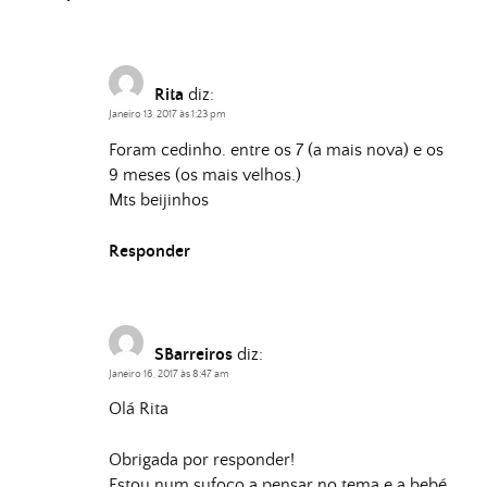
Rita
diz:
Janeiro 13, 2017 às 1:23 pm
Foram cedinho. entre os 7 (a mais nova) e os
9 meses (os mais velhos.)
Mts beijinhos
Responder
SBarreiros
diz:
Janeiro 16, 2017 às 8:47 am
Olá Rita
Obrigada por responder!
Estou num sufoco a pensar no tema e a bebé