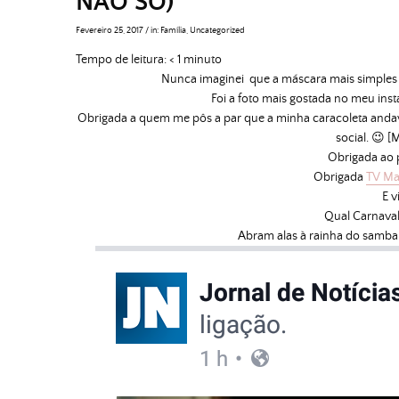
NÃO SÓ)
Fevereiro 25, 2017
/
in:
Família
,
Uncategorized
Tempo de leitura:
< 1
minuto
Nunca imaginei que a máscara mais simples (e
Foi a foto mais gostada no meu in
Obrigada a quem me pôs a par que a minha caracoleta andav
social. 😉 [
Obrigada ao p
Obrigada
TV Ma
E v
Qual Carnaval
Abram alas à rainha do samba