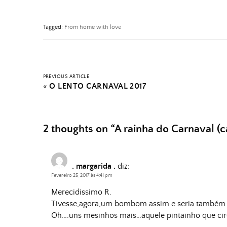
Tagged:
From home with love
PREVIOUS ARTICLE
«
O LENTO CARNAVAL 2017
2 thoughts on “
A rainha do Carnaval (cá
. margarida .
diz:
Fevereiro 25, 2017 às 4:41 pm
Merecidissimo R.
Tivesse,agora,um bombom assim e seria também a
Oh….uns mesinhos mais…aquele pintainho que circul