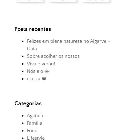
Posts recentes
Felizes em plena natureza no Algarve –
Guia
Sobre acolher os nossos
Viva o verão!
Nós e o ☀️
c a s a ❤️
Categorias
Agenda
Família
Food
Lifestyle