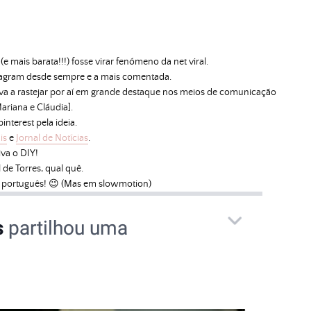
 mais barata!!!) fosse virar fenómeno da net viral.
stagram desde sempre e a mais comentada.
a a rastejar por aí em grande destaque nos meios de comunicação
Mariana e Cláudia].
interest pela ideia.
is
e
Jornal de Notícias
.
iva o DIY!
 de Torres, qual quê.
 português! 😉 (Mas em slowmotion)