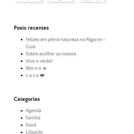
Posts recentes
Felizes em plena natureza no Algarve –
Guia
Sobre acolher os nossos
Viva o verão!
Nós e o ☀️
c a s a ❤️
Categorias
Agenda
Família
Food
Lifestyle