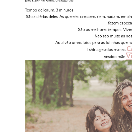
Julho 5, 2017
/
in:
Família
,
Uncategorized
Tempo de leitura:
3
minutos
São as férias deles. As que eles crescem, riem, nadam, emb
fazem espectá
São os melhores tempos. Vive
Não são muito as noss
Aqui vão umas fotos para as fofinhas que n
C
T shirts gelados manas
V
Vestido mãe