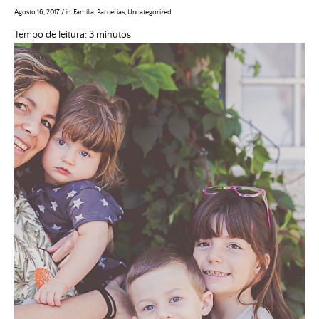
Agosto 16, 2017
/
in:
Família
,
Parcerias
,
Uncategorized
Tempo de leitura:
3
minutos