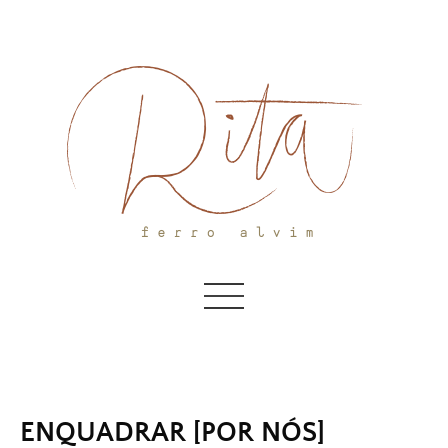
Skip
to
content
ENQUADRAR [POR NÓS]