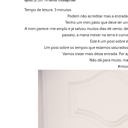
Agosto 29, 2017
/
in:
Família
,
Uncategorized
Tempo de leitura:
3
minutos
Podem não acreditar mas a entrada 
Tenho um mini pátio que deve ter un
A mim parece-me amplo e já salvou muitos dias de vento, de
passeio, a mana mexer na terra e con
Este é um post sobre 
Um post sobre os tempos que estamos saturados u
Vamos tratar mais desta entrada. Por 
Não dá para muito, ma
#miú