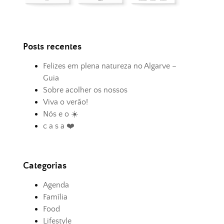
Posts recentes
Felizes em plena natureza no Algarve –
Guia
Sobre acolher os nossos
Viva o verão!
Nós e o ☀️
c a s a ❤️
Categorias
Agenda
Família
Food
Lifestyle