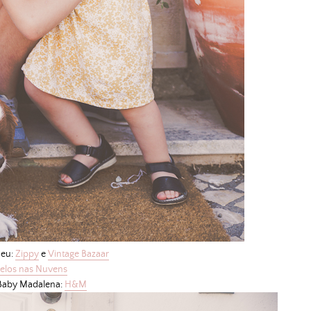
 eu:
Zippy
e
Vintage Bazaar
telos nas Nuvens
 Baby Madalena:
H&M