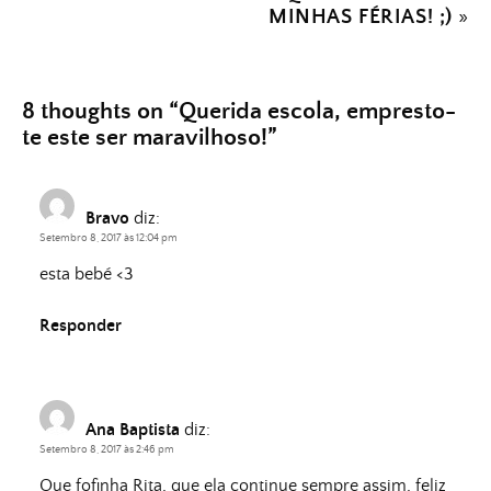
MINHAS FÉRIAS! ;)
»
8 thoughts on “
Querida escola, empresto-
te este ser maravilhoso!
”
Bravo
diz:
Setembro 8, 2017 às 12:04 pm
esta bebé <3
Responder
Ana Baptista
diz:
Setembro 8, 2017 às 2:46 pm
Que fofinha Rita, que ela continue sempre assim, feliz