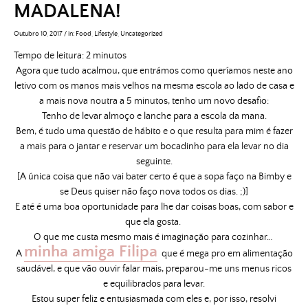
MADALENA!
Outubro 10, 2017
/
in:
Food
,
Lifestyle
,
Uncategorized
Tempo de leitura:
2
minutos
Agora que tudo acalmou, que entrámos como queríamos neste ano
letivo com os manos mais velhos na mesma escola ao lado de casa e
a mais nova noutra a 5 minutos, tenho um novo desafio:
Tenho de levar almoço e lanche para a escola da mana.
Bem, é tudo uma questão de hábito e o que resulta para mim é fazer
a mais para o jantar e reservar um bocadinho para ela levar no dia
seguinte.
[A única coisa que não vai bater certo é que a sopa faço na Bimby e
se Deus quiser não faço nova todos os dias. ;)]
E até é uma boa oportunidade para lhe dar coisas boas, com sabor e
que ela gosta.
O que me custa mesmo mais é imaginação para cozinhar…
minha amiga Filipa
A
que é mega pro em alimentação
saudável, e que vão ouvir falar mais, preparou-me uns menus ricos
e equilibrados para levar.
Estou super feliz e entusiasmada com eles e, por isso, resolvi