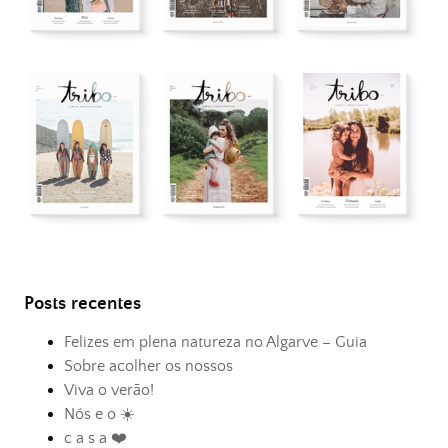
Posts recentes
Felizes em plena natureza no Algarve – Guia
Sobre acolher os nossos
Viva o verão!
Nós e o ☀️
c a s a ❤️