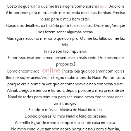
Gosto de guardar o que me traz alegria como aprendi
aqui
. Adoro, e
é importante para mim, sentir-me rodeada de coisas bonitas. Preciso
disso para o meu bem estar.
Gosto dos detalhes, da história por trás das coisas. Das emoções que
nos fazem sentir algumas peças.
Mas agora escolho melhor o que compro. Ou me faz falta, ou me faz
feliz.
Já não sou tão impulsiva.
E, por isso, este ano o meu presente veio mais cedo. [Foi mesmo de
propósito.]
online
Como encomendei
, [nesta loja que vão amar com ideias
lindas e super acessíveis], chegou muito antes do Natal. Por um lado,
porque era a primeira vez que encomendava e não conhecia o site.
Afinal, chegou a tempo e horas. E depois porque o meu presente de
Natal de todos para mim era para ser usado nesta época para criar
uma tradição.
Eu adoro música. Música de Natal incluída.
E odeio pressas. O meu Natal é feito de pressas.
A família é grande e ando sempre a saltar de casa em casa.
No meio disto, que também adoro porque estou com a família,