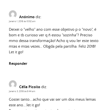
Anónimo
diz:
Janeiro 1, 2018 às 10:52 am
Deixei o "velho" ano com esse objetivo p o "novo", é
bom e tb curioso ver q ñ estou "sozinha"? Preciso
mmo dessa transformação! Acho q vou ler este texto
mtas e mtas vezes… Obgda pela partilha. Feliz 2018!
Let it go!
Responder
Célia Picoito
diz:
Janeiro 3, 2018 às 9:44 am
Gostei tanto….acho que vai ser um dos meus lemas
este ano….let it go!