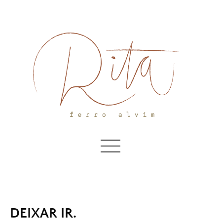
Skip
to
content
DEIXAR IR.