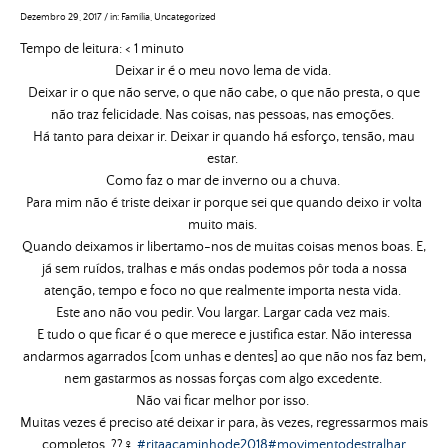
Dezembro 29, 2017
/
in:
Família
,
Uncategorized
Tempo de leitura:
< 1
minuto
Deixar ir é o meu novo lema de vida.
Deixar ir o que não serve, o que não cabe, o que não presta, o que
não traz felicidade. Nas coisas, nas pessoas, nas emoções.
Há tanto para deixar ir. Deixar ir quando há esforço, tensão, mau
estar.
Como faz o mar de inverno ou a chuva.
P
ara mim não é triste deixar ir porque sei que quando deixo ir volta
muito mais.
Quando deixamos ir libertamo-nos de muitas coisas menos boas. E,
já sem ruídos, tralhas e más ondas podemos pôr toda a nossa
atenção, tempo e foco no que realmente importa nesta vida.
Este ano não vou pedir. Vou largar. Largar cada vez mais.
E tudo o que ficar é o que merece e justifica estar. Não interessa
andarmos agarrados [com unhas e dentes] ao que não nos faz bem,
nem gastarmos as nossas forças com algo excedente.
Não vai ficar melhor por isso.
Muitas vezes é preciso até deixar ir para, às vezes, regressarmos mais
completos. ??‍♀️
#ritaacaminhode2018
#movimentodestralhar