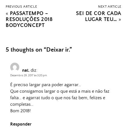
PREVIOUS ARTICLE
NEXT ARTICLE
«
PASSATEMPO –
SEI DE COR CADA
RESOLUÇÕES 2018
LUGAR TEU…
»
BODYCONCEPT
5 thoughts on “
Deixar ir.
”
nat.
diz:
Dezembro 29, 2017 às 3:20 pm
É preciso largar para poder agarrar…
Que consigamos largar o que está a mais e não faz
falta… e agarrat tudo o que nos faz bem, felizes e
completas…
Bom 2018!
Responder