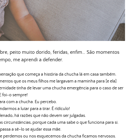
re, peito muito dorido, feridas, enfim… São momentos
empo, me aprendi a defender.
entação que começa a história da chucha lá em casa também.
mentos que os meus filhos me largavam a maminha para [e ela]
ternidade tinha de levar uma chucha emergência para o caso de ser
 E foi-o sempre!
ara com a chucha. Eu percebo.
armos a lutar para a tirar. É rídículo!
ndenado, há razões que não devem ser julgadas.
as circunstâncias, porque cada uma sabe o que funciona para si.
assa a sê-lo se ajudar essa mãe.
se perdemos ou nos esquecemos da chucha ficamos nervosos.