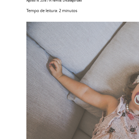
Agosto 16, 2018
/
in:
Família
,
Uncategorized
Tempo de leitura:
2
minutos