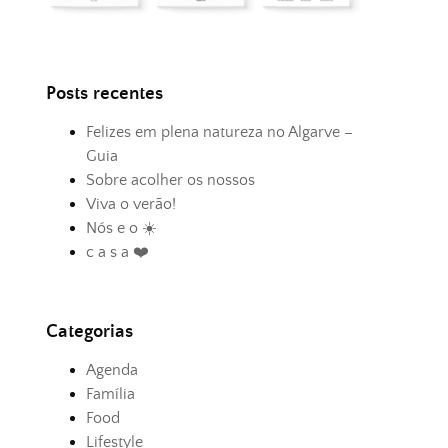
Posts recentes
Felizes em plena natureza no Algarve –
Guia
Sobre acolher os nossos
Viva o verão!
Nós e o ☀️
c a s a ❤️
Categorias
Agenda
Família
Food
Lifestyle