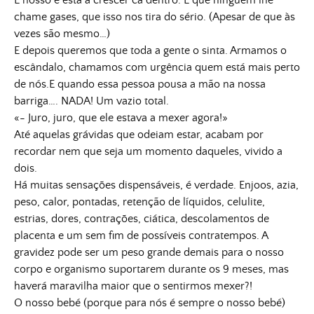
É nosso e está a crescer cá dentro. E que ninguém lhe
chame gases, que isso nos tira do sério. (Apesar de que às
vezes são mesmo…)
E depois queremos que toda a gente o sinta. Armamos o
escândalo, chamamos com urgência quem está mais perto
de nós.E quando essa pessoa pousa a mão na nossa
barriga…. NADA! Um vazio total.
«- Juro, juro, que ele estava a mexer agora!»
Até aquelas grávidas que odeiam estar, acabam por
recordar nem que seja um momento daqueles, vivido a
dois.
Há muitas sensações dispensáveis, é verdade. Enjoos, azia,
peso, calor, pontadas, retenção de líquidos, celulite,
estrias, dores, contrações, ciática, descolamentos de
placenta e um sem fim de possíveis contratempos. A
gravidez pode ser um peso grande demais para o nosso
corpo e organismo suportarem durante os 9 meses, mas
haverá maravilha maior que o sentirmos mexer?!
O nosso bebé (porque para nós é sempre o nosso bebé)