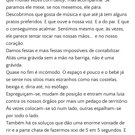
que muitas vezes com
delay
, mas acompanha. Se
paramos ele mexe, se nos mexemos, ele pára.
Descobrimos que gosta de música e que até já tem alguns
pratos preferidos. E que ouve a nossa voz. E a do pai. E que
o conseguimos acalmar. Sentimos mesmo que, às vezes,
ele parece tentar tocar nas nossas mãos…. e no nosso
coração.
Damos festas e mais festas impossíveis de contabilizar.
Aliás uma grávida sem a mão na barriga, não é uma
grávida.
Quase no fim é incómodo. O espaço é pouco e o bebé já
se sente nos sítios mais estranhos como nas costelas,
bexiga e, diria até, no esófago.
Espreguiçam-se, mudam de posição e entram numa luta
contra os nossos órgãos por mais um pedaço de território.
Às vezes colocam-se só num lado, outras espalham-se
por todo o lado.
Também há os soluços que dão uma enorme vontade de
rir e a parte chata de fazermos xixi de 5 em 5 segundos. E