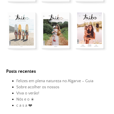
Posts recentes
Felizes em plena natureza no Algarve – Guia
Sobre acolher os nossos
Viva o verão!
Nós e o ☀️
c a s a ❤️