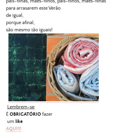
pais-filhas, mães-filhos, pais-filhos, mães-filhas
para arrasarem este Verão
de igual,
porque afinal,
são mesmo tão iguais!
Lembrem-se
:
É
OBRIGATÓRIO
fazer
um
like
AQUI!!!