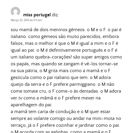
miss portugal
diz:
Março 22, 2012 às 11:11 am
sou mamã de dois meninos gémeos. o M e o F. o pai é
italiano. como gémeos são muito parecidos, embora
falsos, mas o melhor é que o M é igual a mim e o F é
igual ao pai. o M é definitivamente português e o F é
um italiano quebra-corações! são super amigos como
os papás, mas quando se zangam é vê-los tornar-se
na sua pátria, o M grita mais como a mamã e o F
gesticula como o pai italiano que tem. o M adora
queijo da serra e o F prefere parmiggiano. o M não
come tomate cru, o F come-o ás dentadas. o M adora
ver tv como a mãmã e o F prefere mexer na
aparelhagem do pai.
a mamã tem carta de condução e o M quer estar
sempre ao volante comigo ou andar na mini-mota no
terraço, já o F prefere cozinhar e jardinar como o pai.
o M acorda com as galinhas, como a mamã e o F