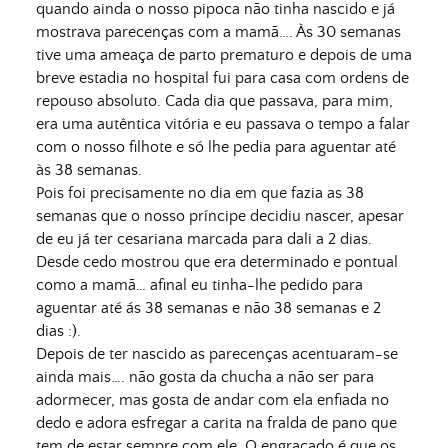
quando ainda o nosso pipoca não tinha nascido e já
mostrava parecenças com a mamã…. Às 30 semanas
tive uma ameaça de parto prematuro e depois de uma
breve estadia no hospital fui para casa com ordens de
repouso absoluto. Cada dia que passava, para mim,
era uma autêntica vitória e eu passava o tempo a falar
com o nosso filhote e só lhe pedia para aguentar até
às 38 semanas.
Pois foi precisamente no dia em que fazia as 38
semanas que o nosso príncipe decidiu nascer, apesar
de eu já ter cesariana marcada para dali a 2 dias.
Desde cedo mostrou que era determinado e pontual
como a mamã… afinal eu tinha-lhe pedido para
aguentar até ás 38 semanas e não 38 semanas e 2
dias :).
Depois de ter nascido as parecenças acentuaram-se
ainda mais…. não gosta da chucha a não ser para
adormecer, mas gosta de andar com ela enfiada no
dedo e adora esfregar a carita na fralda de pano que
tem de estar sempre com ele. O engraçado é que os