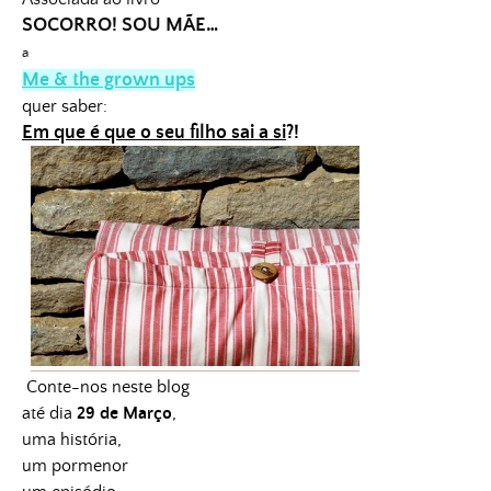
SOCORRO! SOU MÃE…
a
Me & the grown ups
quer saber:
Em que é que o seu filho sai a si
?!
Conte-nos neste blog
até dia
29 de Março
,
uma história,
um pormenor