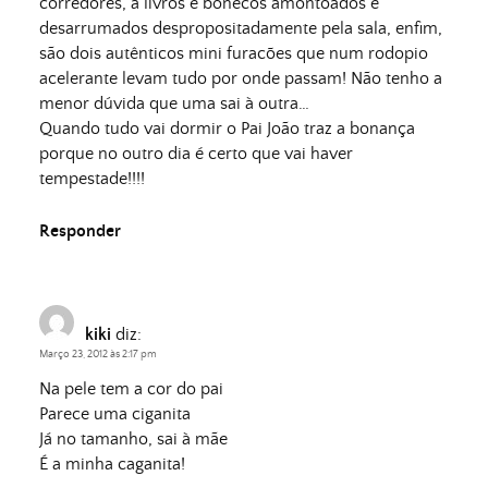
corredores, a livros e bonecos amontoados e
desarrumados despropositadamente pela sala, enfim,
são dois autênticos mini furacões que num rodopio
acelerante levam tudo por onde passam! Não tenho a
menor dúvida que uma sai à outra…
Quando tudo vai dormir o Pai João traz a bonança
porque no outro dia é certo que vai haver
tempestade!!!!
Responder
kiki
diz:
Março 23, 2012 às 2:17 pm
Na pele tem a cor do pai
Parece uma ciganita
Já no tamanho, sai à mãe
É a minha caganita!