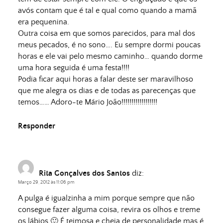
avós contam que é tal e qual como quando a mamã
era pequenina.
Outra coisa em que somos parecidos, para mal dos
meus pecados, é no sono…. Eu sempre dormi poucas
horas e ele vai pelo mesmo caminho… quando dorme
uma hora seguida é uma festa!!!!
Podia ficar aqui horas a falar deste ser maravilhoso
que me alegra os dias e de todas as parecenças que
temos…… Adoro-te Mário João!!!!!!!!!!!!!!!!!!
Responder
Rita Gonçalves dos Santos
diz:
Março 29, 2012 às 11:06 pm
A pulga é igualzinha a mim porque sempre que não
consegue fazer alguma coisa, revira os olhos e treme
os lábios 🙂 É teimosa e cheia de personalidade mas é