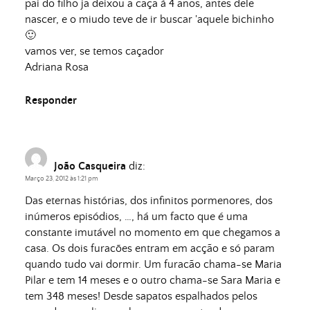
pai do filho ja deixou a caça á 4 anos, antes dele
nascer, e o miudo teve de ir buscar 'aquele bichinho
🙂
vamos ver, se temos caçador
Adriana Rosa
Responder
João Casqueira
diz:
Março 23, 2012 às 1:21 pm
Das eternas histórias, dos infinitos pormenores, dos
inúmeros episódios, …, há um facto que é uma
constante imutável no momento em que chegamos a
casa. Os dois furacões entram em acção e só param
quando tudo vai dormir. Um furacão chama-se Maria
Pilar e tem 14 meses e o outro chama-se Sara Maria e
tem 348 meses! Desde sapatos espalhados pelos