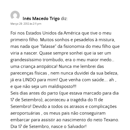
Inês Macedo Trigo
diz:
Março 29, 2012 às 2:11 pm
Foi nos Estados Unidos da América que tive o meu
primeiro filho. Muitos sonhos e pesadelos à mistura,
mas nada que "falasse" da fisionomia do meu filho que
viria a nascer. Quase sempre sonhei que ia ser um
grandessíssimo trombudo, era o meu maior medo…
uma criança antipática! Nunca me lembrei das
parecenças físicas , nem nunca duvidei da sua beleza,
já era LINDO para mim! Que venha com saúde…. ah ,
e que não seja um maldisposto!!!
Seis dias antes do parto (que estava marcado para dia
17 de Setembro), aconteceu a tragédia do 11 de
Setembro! Devido a todos os atrasos e complicações
aeroportuárias , os meus pais não conseguiram
embarcar para assistir ao nascimento do neto Texano.
Dia 17 de Setembro, nasce o Salvador!