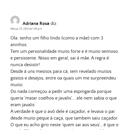
Adriana Rosa
diz:
Março 23, 2012 às 1:05 pm
Ola. tenho um filho lindo (como a mãe) com 3
aninhos.
Tem um personalidade muito forte e é muito teimoso
e persistente. Nisso em geral, sai á mãe. A regra é:
nunca desistir!
Desde á uns mesitos para cá, tem revelado muitos
gostos e desejos, entre oa quais um me surpreendeu
muito.
Do nada começou a pedir uma espingarda porque
queria 'matar coelhos e javalis'…..ele nem sabia o que
eram javalis
A verdade é que o avô dele é caçador, e levava o pai
desde muito peque á caça, que tambem saiu caçador.
O que eu acho giro neste 'quem sai aos seus'….é que o