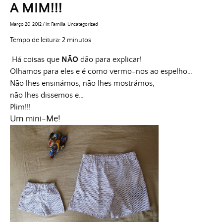
A MIM!!!
Março 20, 2012
/
in:
Família
,
Uncategorized
Tempo de leitura:
2
minutos
Há coisas que
NÃO
dão para explicar!
Olhamos para eles e é como vermo-nos ao espelho…
Não lhes ensinámos, não lhes mostrámos,
não lhes dissemos e…
Plim!!!
Um mini-Me!