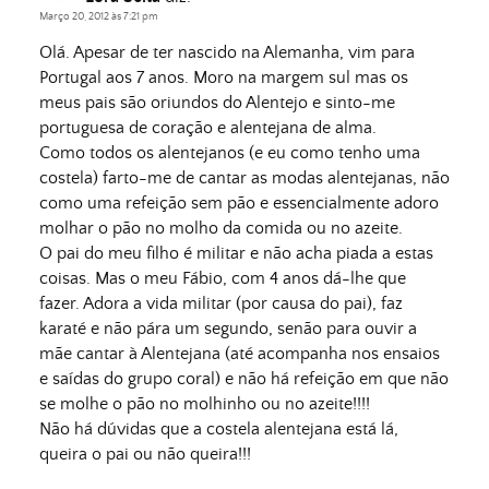
Março 20, 2012 às 7:21 pm
Olá. Apesar de ter nascido na Alemanha, vim para
Portugal aos 7 anos. Moro na margem sul mas os
meus pais são oriundos do Alentejo e sinto-me
portuguesa de coração e alentejana de alma.
Como todos os alentejanos (e eu como tenho uma
costela) farto-me de cantar as modas alentejanas, não
como uma refeição sem pão e essencialmente adoro
molhar o pão no molho da comida ou no azeite.
O pai do meu filho é militar e não acha piada a estas
coisas. Mas o meu Fábio, com 4 anos dá-lhe que
fazer. Adora a vida militar (por causa do pai), faz
karaté e não pára um segundo, senão para ouvir a
mãe cantar à Alentejana (até acompanha nos ensaios
e saídas do grupo coral) e não há refeição em que não
se molhe o pão no molhinho ou no azeite!!!!
Não há dúvidas que a costela alentejana está lá,
queira o pai ou não queira!!!