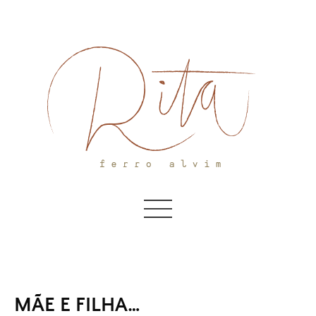
Skip
to
content
MÃE E FILHA…