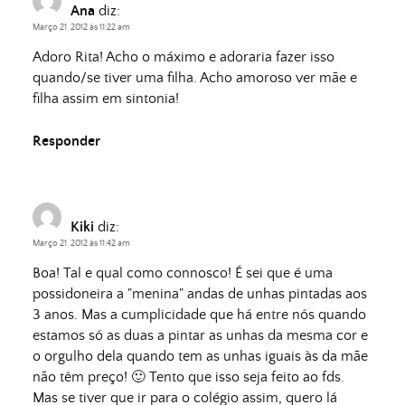
Ana
diz:
Março 21, 2012 às 11:22 am
Adoro Rita! Acho o máximo e adoraria fazer isso
quando/se tiver uma filha. Acho amoroso ver mãe e
filha assim em sintonia!
Responder
Kiki
diz:
Março 21, 2012 às 11:42 am
Boa! Tal e qual como connosco! É sei que é uma
possidoneira a "menina" andas de unhas pintadas aos
3 anos. Mas a cumplicidade que há entre nós quando
estamos só as duas a pintar as unhas da mesma cor e
o orgulho dela quando tem as unhas iguais às da mãe
não têm preço! 🙂 Tento que isso seja feito ao fds.
Mas se tiver que ir para o colégio assim, quero lá