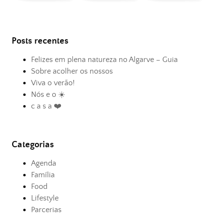
Posts recentes
Felizes em plena natureza no Algarve – Guia
Sobre acolher os nossos
Viva o verão!
Nós e o ☀️
c a s a ❤️
Categorias
Agenda
Família
Food
Lifestyle
Parcerias