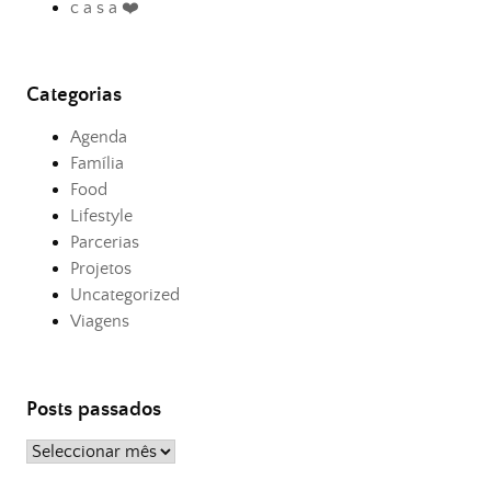
c a s a ❤️
Categorias
Agenda
Família
Food
Lifestyle
Parcerias
Projetos
Uncategorized
Viagens
Posts passados
Posts
passados