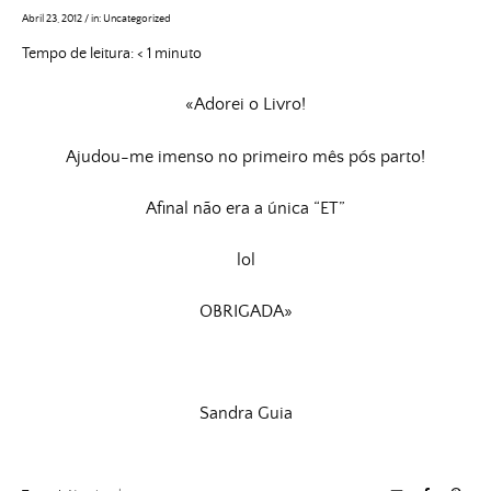
Abril 23, 2012
/
in:
Uncategorized
Tempo de leitura:
< 1
minuto
«Adorei o Livro!
Ajudou-me imenso no primeiro mês pós parto!
Afinal não era a única “ET”
lol
OBRIGADA»
Sandra Guia