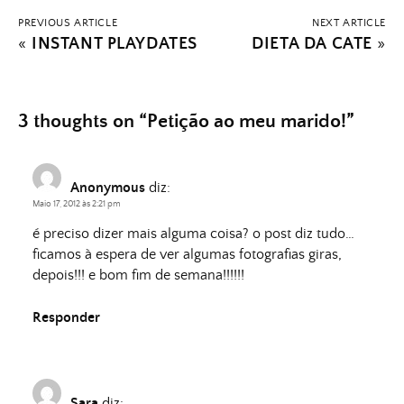
PREVIOUS ARTICLE
NEXT ARTICLE
«
INSTANT PLAYDATES
DIETA DA CATE
»
3 thoughts on “
Petição ao meu marido!
”
Anonymous
diz:
Maio 17, 2012 às 2:21 pm
é preciso dizer mais alguma coisa? o post diz tudo…
ficamos à espera de ver algumas fotografias giras,
depois!!! e bom fim de semana!!!!!!
Responder
Sara
diz: