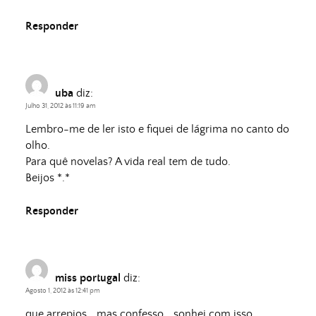
Responder
uba
diz:
Julho 31, 2012 às 11:19 am
Lembro-me de ler isto e fiquei de lágrima no canto do
olho.
Para quê novelas? A vida real tem de tudo.
Beijos *.*
Responder
miss portugal
diz:
Agosto 1, 2012 às 12:41 pm
que arrepios… mas confesso… sonhei com isso