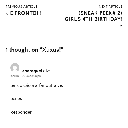
PREVIOUS ARTICLE
NEXT ARTICLE
«
E PRONTO!!!
(SNEAK PEEK# 2)
GIRL'S 4TH BIRTHDAY!
»
1 thought on “
Xuxus!
”
anaraquel
diz:
Janeiro 11, 2013 às 3:06 pm
tens o cão a arfar outra vez…
beijos
Responder