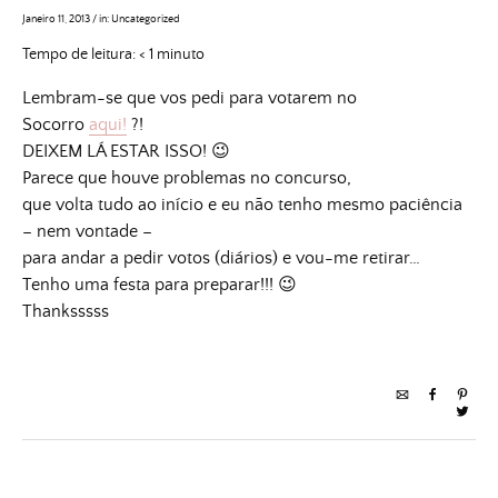
Janeiro 11, 2013
/
in:
Uncategorized
Tempo de leitura:
< 1
minuto
Lembram-se que vos pedi para votarem no
Socorro
aqui!
?!
DEIXEM LÁ ESTAR ISSO! 😉
Parece que houve problemas no concurso,
que volta tudo ao início e eu não tenho mesmo paciência
– nem vontade –
para andar a pedir votos (diários) e vou-me retirar…
Tenho uma festa para preparar!!! 😉
Thanksssss