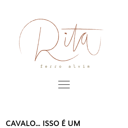
Skip
to
content
CAVALO… ISSO É UM