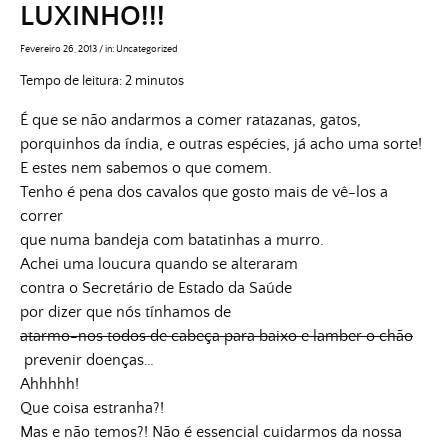
LUXINHO!!!
Fevereiro 26, 2013
/
in:
Uncategorized
Tempo de leitura:
2
minutos
É que se não andarmos a comer ratazanas, gatos,
porquinhos da índia, e outras espécies, já acho uma sorte!
E estes nem sabemos o que comem.
Tenho é pena dos cavalos que gosto mais de vê-los a
correr
que numa bandeja com batatinhas a murro.
Achei uma loucura quando se alteraram
contra o Secretário de Estado da Saúde
por dizer que nós tínhamos de
atarmo-nos todos de cabeça para baixo e lamber o chão
prevenir doenças…
Ahhhhh!
Que coisa estranha?!
Mas e não temos?! Não é essencial cuidarmos da nossa