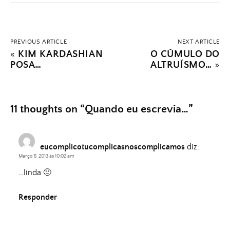
PREVIOUS ARTICLE
NEXT ARTICLE
«
KIM KARDASHIAN
O CÚMULO DO
POSA…
ALTRUÍSMO…
»
11 thoughts on “
Quando eu escrevia…
”
eucomplicotucomplicasnoscomplicamos
diz:
Março 5, 2013 às 10:02 am
…linda 🙂
Responder