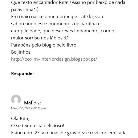
Que texto encantador Rita!!! Assino por baixo de cada
palavrinha*;)
Em maio nasce o meu príncipe… até lá, vou
saboreando estes momentos de partilha e
cumplicidade, que descreves lindamente, com o
maior sorriso nos lábios.:D
Parabéns pelo blog e pelo livro!
Beijinhos
http://coxim-interiordesign.blogspot.pt/
Responder
Maf
diz:
Março 10, 2013 às 10:22 pm
Olá Rita,
O se texto está delicioso!
Estou com 27 semanas de gravidez e revi-me em cada