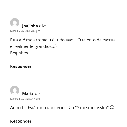
Janjinha
diz:
Março 5, 2013 às 12:51 pm
Rita até me arrepiei;) é tudo isso… O talento da escrita
é realmente grandioso;)
Beijinhos
Responder
Marta
diz:
Março 5, 2013 às 2:47 pm
Adoreiii! Está tudo tão certo! Tão "é mesmo assim" 🙂
Responder