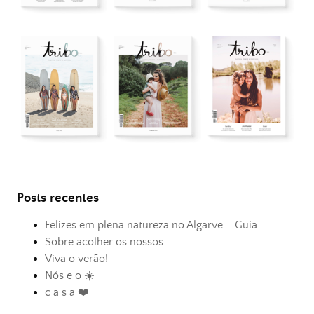
Posts recentes
Felizes em plena natureza no Algarve – Guia
Sobre acolher os nossos
Viva o verão!
Nós e o ☀️
c a s a ❤️