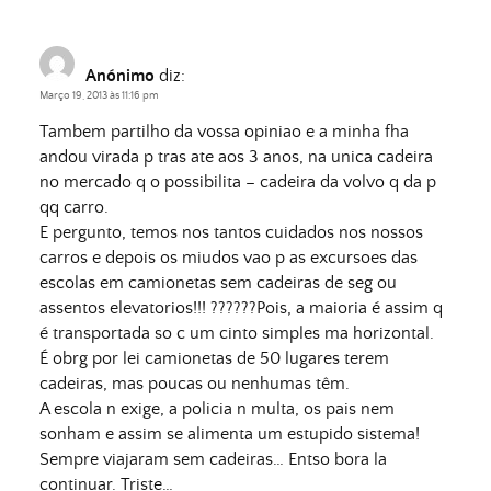
Anónimo
diz:
Março 19, 2013 às 11:16 pm
Tambem partilho da vossa opiniao e a minha fha
andou virada p tras ate aos 3 anos, na unica cadeira
no mercado q o possibilita – cadeira da volvo q da p
qq carro.
E pergunto, temos nos tantos cuidados nos nossos
carros e depois os miudos vao p as excursoes das
escolas em camionetas sem cadeiras de seg ou
assentos elevatorios!!! ??????Pois, a maioria é assim q
é transportada so c um cinto simples ma horizontal.
É obrg por lei camionetas de 50 lugares terem
cadeiras, mas poucas ou nenhumas têm.
A escola n exige, a policia n multa, os pais nem
sonham e assim se alimenta um estupido sistema!
Sempre viajaram sem cadeiras… Entso bora la
continuar. Triste…