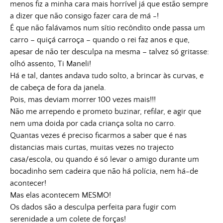
menos fiz a minha cara mais horrível já que estão sempre
a dizer que não consigo fazer cara de má -!
É que não falávamos num sítio recôndito onde passa um
carro – quiçá carroça – quando o rei faz anos e que,
apesar de não ter desculpa na mesma – talvez só gritasse:
olhó assento, Ti Maneli!
Há e tal, dantes andava tudo solto, a brincar às curvas, e
de cabeça de fora da janela.
Pois, mas deviam morrer 100 vezes mais!!!
Não me arrependo e prometo buzinar, refilar, e agir que
nem uma doida por cada criança solta no carro.
Quantas vezes é preciso ficarmos a saber que é nas
distancias mais curtas, muitas vezes no trajecto
casa/escola, ou quando é só levar o amigo durante um
bocadinho sem cadeira que não há polícia, nem há-de
acontecer!
Mas elas acontecem MESMO!
Os dados são a desculpa perfeita para fugir com
serenidade a um colete de forças!