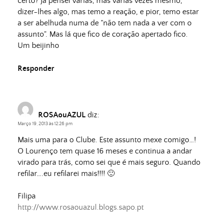
certo? Já pensei várias, mas várias vezes mesmo,
dizer-lhes algo, mas temo a reação, e pior, temo estar
a ser abelhuda numa de "não tem nada a ver com o
assunto". Mas lá que fico de coração apertado fico.
Um beijinho
Responder
ROSAouAZUL
diz:
Março 19, 2013 às 12:26 pm
Mais uma para o Clube. Este assunto mexe comigo…!
O Lourenço tem quase 16 meses e continua a andar
virado para trás, como sei que é mais seguro. Quando
refilar….eu refilarei mais!!!! 🙂
Filipa
http://www.rosaouazul.blogs.sapo.pt