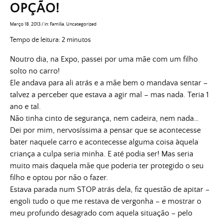
OPÇÃO!
Março 18, 2013
/
in:
Família
,
Uncategorized
Tempo de leitura:
2
minutos
Noutro dia, na Expo, passei por uma mãe com um filho
solto no carro!
Ele andava para ali atrás e a mãe bem o mandava sentar –
talvez a perceber que estava a agir mal – mas nada. Teria 1
ano e tal.
Não tinha cinto de segurança, nem cadeira, nem nada…
Dei por mim, nervosíssima a pensar que se acontecesse
bater naquele carro e acontecesse alguma coisa àquela
criança a culpa seria minha. E até podia ser! Mas seria
muito mais daquela mãe que poderia ter protegido o seu
filho e optou por não o fazer.
Estava parada num STOP atrás dela, fiz questão de apitar –
engoli tudo o que me restava de vergonha – e mostrar o
meu profundo desagrado com aquela situação – pelo