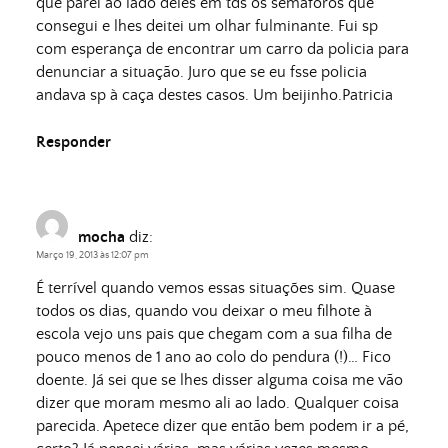
que parei ao lado deles em tds os semáforos que
consegui e lhes deitei um olhar fulminante. Fui sp
com esperança de encontrar um carro da policia para
denunciar a situação. Juro que se eu fsse policia
andava sp à caça destes casos. Um beijinho.Patricia
Responder
mocha
diz:
Março 19, 2013 às 12:07 pm
É terrível quando vemos essas situações sim. Quase
todos os dias, quando vou deixar o meu filhote à
escola vejo uns pais que chegam com a sua filha de
pouco menos de 1 ano ao colo do pendura (!)… Fico
doente. Já sei que se lhes disser alguma coisa me vão
dizer que moram mesmo ali ao lado. Qualquer coisa
parecida. Apetece dizer que então bem podem ir a pé,