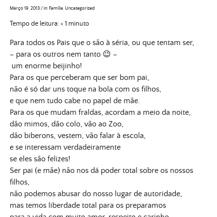
Março 19, 2013
/
in:
Família
,
Uncategorized
Tempo de leitura:
< 1
minuto
Para todos os Pais que o são à séria, ou que tentam ser,
– para os outros nem tanto 😉 –
um enorme beijinho!
Para os que perceberam que ser bom pai,
não é só dar uns toque na bola com os filhos,
e que nem tudo cabe no papel de mãe.
Para os que mudam fraldas, acordam a meio da noite,
dão mimos, dão colo, vão ao Zoo,
dão biberons, vestem, vão falar à escola,
e se interessam verdadeiramente
se eles são felizes!
Ser pai (e mãe) não nos dá poder total sobre os nossos
filhos,
não podemos abusar do nosso lugar de autoridade,
mas temos liberdade total para os preparamos