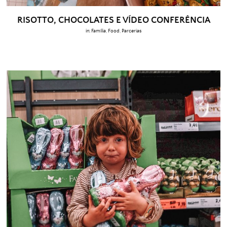
RISOTTO, CHOCOLATES E VÍDEO CONFERÊNCIA
in:
Família
,
Food
,
Parcerias